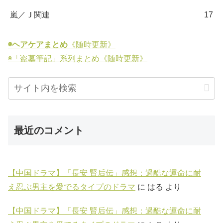
嵐／Ｊ関連
17
◉ヘアケアまとめ
《随時更新》
◉「盗墓筆記」系列まとめ《随時更新》
最近のコメント
【中国ドラマ】「長安 賢后伝」感想：過酷な運命に耐
え忍ぶ男主を愛でるタイプのドラマ
に
はる
より
【中国ドラマ】「長安 賢后伝」感想：過酷な運命に耐