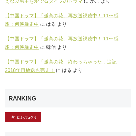
え忍ぶ男主を愛でるタイプのドラマ
に
かこ
より
【中国ドラマ】「孤高の花」再放送視聴中！ 11〜感
想：何侠暴走中
に
はる
より
【中国ドラマ】「孤高の花」再放送視聴中！ 11〜感
想：何侠暴走中
に
韓信
より
【中国ドラマ】「孤高の花」終わっちゃった…追記：
2018年再放送も完走！
に
はる
より
RANKING