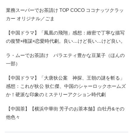
業務スーパーでお茶請け TOP COCO ココナッツクラッ
カー オリジナル／ごま
【中国ドラマ】「鳳凰の飛翔」感想：緻密で丁寧な描写
の復讐×権謀×恋愛時代劇。良い…けど長い…けど良い。
ラ・ムーでお茶請け バラエティ豊かな豆菓子（ほんの
一部）
【中国ドラマ】「大唐狄公案 神探、王朝の謎を斬る」
感想：これが狄公 狄仁傑、中国のシャーロックホームズ
か！硬派な印象のミステリーアクション時代劇
【中国茶】【横浜中華街 芳子のお茶本舗】白牡丹&その
他色々