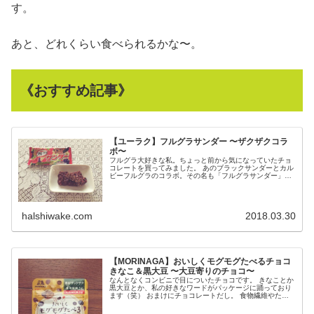
す。
あと、どれくらい食べられるかな〜。
《おすすめ記事》
【ユーラク】フルグラサンダー 〜ザクザクコラ
ボ〜
フルグラ大好きな私。ちょっと前から気になっていたチョ
コレートを買ってみました。 あのブラックサンダーとカル
ビーフルグラのコラボ。その名も「フルグラサンダー」で
す。確かにパッケージ真ん中に赤い稲妻が…（...
halshiwake.com
2018.03.30
【MORINAGA】おいしくモグモグたべるチョコ
きなこ＆黒大豆 〜大豆寄りのチョコ〜
なんとなくコンビニで目についたチョコです。 きなことか
黒大豆とか、私の好きなワードがパッケージに踊っており
ます（笑） おまけにチョコレートだし。 食物繊維やたん
ぱく質も摂れるようだし。 買ってみましょ...