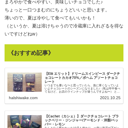
まろやかで食べやすい、美味しいチョコでした♪
ちょっと一口つまむのにちょうどいいと思います。
薄いので、夏は冷やして食べてもいいかも！
（というか、夏は溶けちゃうので冷蔵庫に入れざるを得な
いですけどねw）
《おすすめ記事》
【Elit エリット】ドリームスインピース ダークチ
ョコレートカカオ70%／ボヘム アソートチョコ
レート
いつまでも暑いな〜と思っていたら、急に寒くなっていよ
いよチョコレートのシーズンになりました♪（私は年中食べ
てるけど、お店のラインナップが違うんですよね〜） とい
うことで、またまた久しぶりに西友に行きま...
halshiwake.com
2021.10.25
【Cachet（カシェ）】ダークチョコレート ブラ
ックベリー・ジンジャー/アーモンド・洋梨/ペッ
パー・レモン
なんとなく暖かかった10月も終わり、一気に気温が下がっ