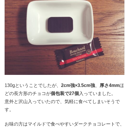
130gということでしたが、
2cm強×3.5cm強
、
厚さ4mm
ほ
どの長方形のチョコが
個包装で27個
入っていました。
意外と沢山入っていたので、気軽に食べてしまいそうで
す。
お味の方はマイルドで食べやすいダークチョコレートで、