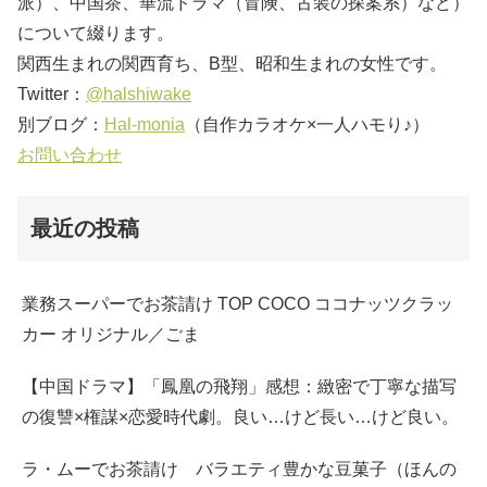
派）、中国茶、華流ドラマ（冒険、古装の探案系）など）
について綴ります。
関西生まれの関西育ち、B型、昭和生まれの女性です。
Twitter：
@halshiwake
別ブログ：
Hal-monia
（自作カラオケ×一人ハモり♪）
お問い合わせ
最近の投稿
業務スーパーでお茶請け TOP COCO ココナッツクラッ
カー オリジナル／ごま
【中国ドラマ】「鳳凰の飛翔」感想：緻密で丁寧な描写
の復讐×権謀×恋愛時代劇。良い…けど長い…けど良い。
ラ・ムーでお茶請け バラエティ豊かな豆菓子（ほんの