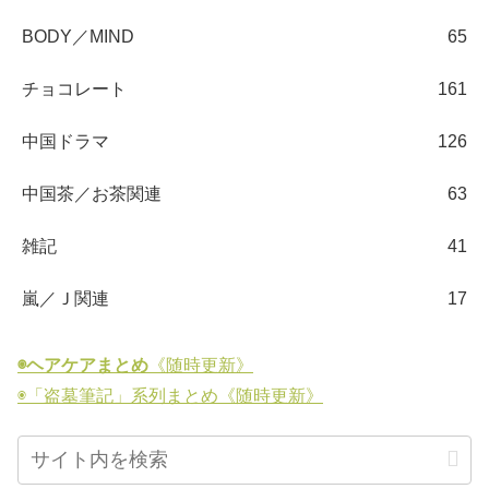
BODY／MIND
65
チョコレート
161
中国ドラマ
126
中国茶／お茶関連
63
雑記
41
嵐／Ｊ関連
17
◉ヘアケアまとめ
《随時更新》
◉「盗墓筆記」系列まとめ《随時更新》