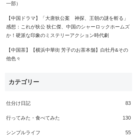
一部）
【中国ドラマ】「大唐狄公案 神探、王朝の謎を斬る」
感想：これが狄公 狄仁傑、中国のシャーロックホームズ
か！硬派な印象のミステリーアクション時代劇
【中国茶】【横浜中華街 芳子のお茶本舗】白牡丹&その
他色々
カテゴリー
仕分け日記
83
行ってみた・食べてみた
130
シンプルライフ
55