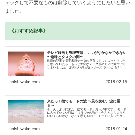
ェックして不要なものは削除していくようにしたいと思い
ました。
《おすすめ記事》
テレビ録画も整理整頓．．．がなかなかできない
〜趣味とタスクの間〜
昨日の記事で電子書籍データの見直しをしてスッキリした
と思っていたら、もっと大変なデータ系のモノに気づいて
しまいました。 形のない持ち物シリーズ（いつから？）第
２弾、「テレビ番組の録画」でした。これは…...
halshiwake.com
2018.02.15
来たっ！捨てモードの波 〜風を読む、波に乗
る〜
今、久しぶりに来た「捨てモード」真っ只中です。 モード
に入っていない時は「（持ち物の数が）今んとこちょうど
いいくらいかな」なんて思えるのに、モードに入った今、
あれもこれも「ほんまにいる！？」なんて思考...
halshiwake.com
2018.01.24