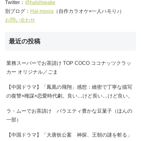
Twitter：
@halshiwake
別ブログ：
Hal-monia
（自作カラオケ×一人ハモり♪）
お問い合わせ
最近の投稿
業務スーパーでお茶請け TOP COCO ココナッツクラッ
カー オリジナル／ごま
【中国ドラマ】「鳳凰の飛翔」感想：緻密で丁寧な描写
の復讐×権謀×恋愛時代劇。良い…けど長い…けど良い。
ラ・ムーでお茶請け バラエティ豊かな豆菓子（ほんの
一部）
【中国ドラマ】「大唐狄公案 神探、王朝の謎を斬る」