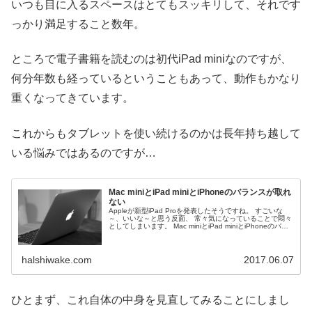
いつも目に入るスペースはとてもスッキリして、それです
っかり満足すること数年。
ところで電子書籍を読むのは初代iPad miniなのですが、
何分年数も経っているということもあって、動作もかなり
重くなってきています。
これからもタブレットを使い続けるのかは長年持ち越して
いる悩みではあるのですが…
Mac miniとiPad miniとiPhoneのバランスが取れ
ない
Appleが新型iPad Proを発表したそうですね。 すごいな
～、いいな～と思う反面、 常々気になっていることで悶々
としてしまいます。 Mac miniとiPad miniとiPhoneのバラ
ンスが...
halshiwake.com
2017.06.07
ひとまず、これ自体の中身を見直してみることにしまし