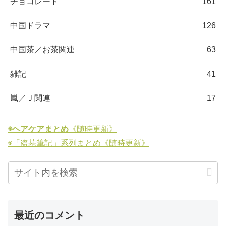
チョコレート
161
中国ドラマ
126
中国茶／お茶関連
63
雑記
41
嵐／Ｊ関連
17
◉ヘアケアまとめ
《随時更新》
◉「盗墓筆記」系列まとめ《随時更新》
最近のコメント