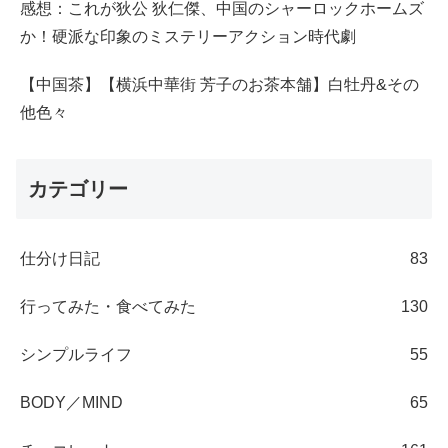
感想：これが狄公 狄仁傑、中国のシャーロックホームズ
か！硬派な印象のミステリーアクション時代劇
【中国茶】【横浜中華街 芳子のお茶本舗】白牡丹&その
他色々
カテゴリー
仕分け日記
83
行ってみた・食べてみた
130
シンプルライフ
55
BODY／MIND
65