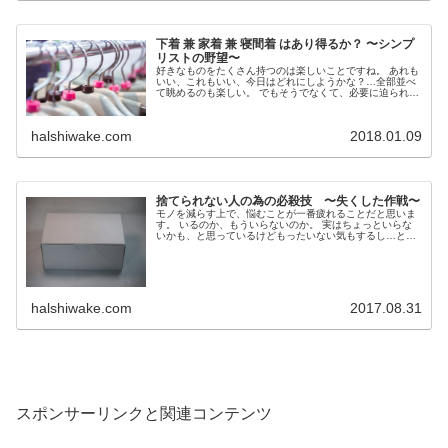
下着 兼 家着 兼 寝間着 はあり得るか？ 〜シンプ
リストの野望〜
好きなものをたくさん持つのは楽しいことですね。 あれも
いい、これもいい、今日はどれにしようかな？…全部並べ
て眺めるのも楽しい。 でもそうでなくて、必要に迫られて
持っているものはできれば少ない方がいいで...
halshiwake.com
2018.01.09
捨てられない人の為の必殺技 〜失くした作戦〜
モノを減らす上で、悩むことが一番疲れることだと思いま
す。 いるのか、もういらないのか。 実はちょっといらな
いかも、と思っているけどもったいない気もするし…と
か。 私がよく「あれ捨てた、これ捨てた」なん...
halshiwake.com
2017.08.31
スポンサーリンクと関連コンテンツ