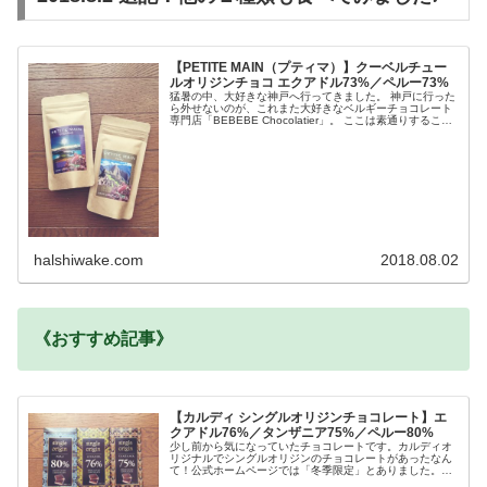
【PETITE MAIN（プティマ）】クーベルチュー
ルオリジンチョコ エクアドル73%／ペルー73%
猛暑の中、大好きな神戸へ行ってきました。 神戸に行った
ら外せないのが、これまた大好きなベルギーチョコレート
専門店「BEBEBE Chocolatier」。 ここは素通りすること
ができません。 というこ...
halshiwake.com
2018.08.02
《おすすめ記事》
【カルディ シングルオリジンチョコレート】エ
クアドル76%／タンザニア75%／ペルー80%
少し前から気になっていたチョコレートです。カルディオ
リジナルでシングルオリジンのチョコレートがあったなん
て！公式ホームページでは「冬季限定」とありました。ほ
んと、夏はチョコレートのコーナーなんてなくな...