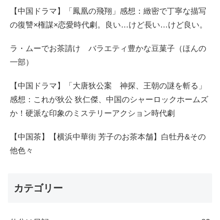
【中国ドラマ】「鳳凰の飛翔」感想：緻密で丁寧な描写
の復讐×権謀×恋愛時代劇。良い…けど長い…けど良い。
ラ・ムーでお茶請け バラエティ豊かな豆菓子（ほんの
一部）
【中国ドラマ】「大唐狄公案 神探、王朝の謎を斬る」
感想：これが狄公 狄仁傑、中国のシャーロックホームズ
か！硬派な印象のミステリーアクション時代劇
【中国茶】【横浜中華街 芳子のお茶本舗】白牡丹&その
他色々
カテゴリー