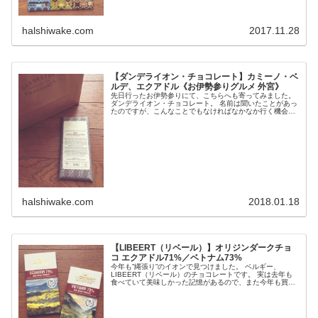
halshiwake.com
2017.11.28
【ダンデライオン・チョコレート】カミーノ・ベ
ルデ、エクアドル《お伊勢参りグルメ 外宮》
先日行ったお伊勢参りにて、こちらへも寄ってみました。
ダンデライオン・チョコレート。 名前は聞いたことがあっ
たのですが、こんなことでもなければなかなか行く機会が
ないぁと思い、行ってみました。外宮から近...
halshiwake.com
2018.01.18
【LIBEERT（リベール）】オリジンダークチョ
コ エクアドル71%／ベトナム73%
今年も”縄張り”のイオンで見つけました。 ベルギー、
LIBEERT（リベール）のチョコレートです。 実は去年も
食べていて美味しかった記憶があるので、また今年も買っ
てみました。 今回店頭に並んでいたのは...