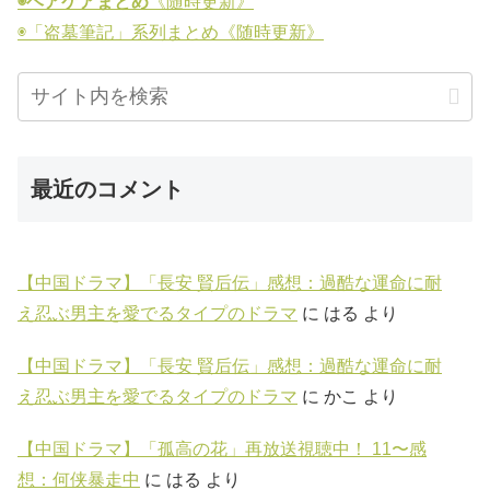
◉ヘアケアまとめ
《随時更新》
◉「盗墓筆記」系列まとめ《随時更新》
最近のコメント
【中国ドラマ】「長安 賢后伝」感想：過酷な運命に耐
え忍ぶ男主を愛でるタイプのドラマ
に
はる
より
【中国ドラマ】「長安 賢后伝」感想：過酷な運命に耐
え忍ぶ男主を愛でるタイプのドラマ
に
かこ
より
【中国ドラマ】「孤高の花」再放送視聴中！ 11〜感
想：何侠暴走中
に
はる
より