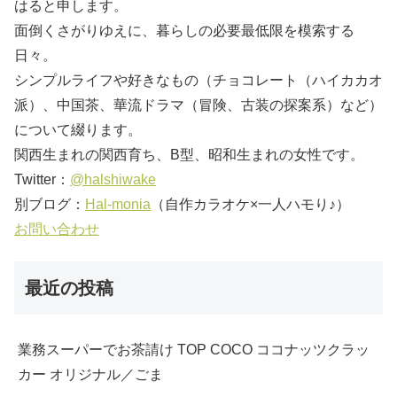
はると申します。
面倒くさがりゆえに、暮らしの必要最低限を模索する
日々。
シンプルライフや好きなもの（チョコレート（ハイカカオ
派）、中国茶、華流ドラマ（冒険、古装の探案系）など）
について綴ります。
関西生まれの関西育ち、B型、昭和生まれの女性です。
Twitter：
@halshiwake
別ブログ：
Hal-monia
（自作カラオケ×一人ハモり♪）
お問い合わせ
最近の投稿
業務スーパーでお茶請け TOP COCO ココナッツクラッ
カー オリジナル／ごま