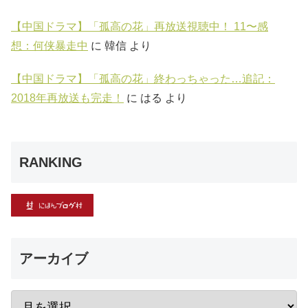
【中国ドラマ】「孤高の花」再放送視聴中！ 11〜感
想：何侠暴走中
に
韓信
より
【中国ドラマ】「孤高の花」終わっちゃった…追記：
2018年再放送も完走！
に
はる
より
RANKING
アーカイブ