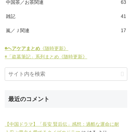
中国茶／お茶関連
63
雑記
41
嵐／Ｊ関連
17
◉ヘアケアまとめ
《随時更新》
◉「盗墓筆記」系列まとめ《随時更新》
最近のコメント
【中国ドラマ】「長安 賢后伝」感想：過酷な運命に耐