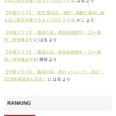
え忍ぶ男主を愛でるタイプのドラマ
に
はる
より
【中国ドラマ】「長安 賢后伝」感想：過酷な運命に耐
え忍ぶ男主を愛でるタイプのドラマ
に
かこ
より
【中国ドラマ】「孤高の花」再放送視聴中！ 11〜感
想：何侠暴走中
に
はる
より
【中国ドラマ】「孤高の花」再放送視聴中！ 11〜感
想：何侠暴走中
に
韓信
より
【中国ドラマ】「孤高の花」終わっちゃった…追記：
2018年再放送も完走！
に
はる
より
RANKING