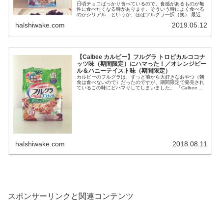
日頃チョコばっかり食べているので、食感があるものが無
性に食べたくなる時があります。そういう時によく食べる
のがシリアル…というか、ほぼフルグラ一択（笑） 最近で
は期間限定味で季節を感じるまでに至っている...
halshiwake.com
2019.05.12
【Calbee カルビー】フルグラ トロピカルココナ
ッツ味（期間限定）にハマった！／オレンジピー
ル＆ハニーテイスト味（期間限定）
カルビーのフルグラは、ずっと前から大好きなおやつ（朝
食は食べないので）だったのですが、期間限定で発売され
ているこの味にどハマりしてしまいました。 「Calbee カ
ルビー フルグラ トロピカルココナッ...
halshiwake.com
2018.08.11
スポンサーリンクと関連コンテンツ