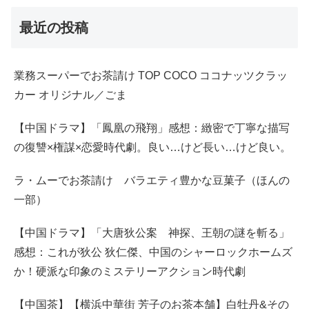
最近の投稿
業務スーパーでお茶請け TOP COCO ココナッツクラッ
カー オリジナル／ごま
【中国ドラマ】「鳳凰の飛翔」感想：緻密で丁寧な描写
の復讐×権謀×恋愛時代劇。良い…けど長い…けど良い。
ラ・ムーでお茶請け バラエティ豊かな豆菓子（ほんの
一部）
【中国ドラマ】「大唐狄公案 神探、王朝の謎を斬る」
感想：これが狄公 狄仁傑、中国のシャーロックホームズ
か！硬派な印象のミステリーアクション時代劇
【中国茶】【横浜中華街 芳子のお茶本舗】白牡丹&その