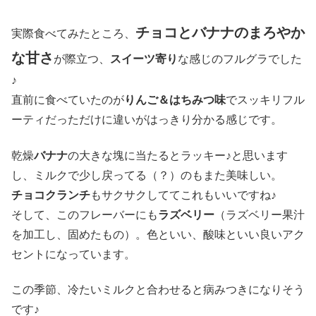
チョコとバナナのまろやか
実際食べてみたところ、
な甘さ
が際立つ、
スイーツ寄り
な感じのフルグラでした
♪
直前に食べていたのが
りんご＆はちみつ味
でスッキリフル
ーティだっただけに違いがはっきり分かる感じです。
乾燥
バナナ
の大きな塊に当たるとラッキー♪と思います
し、ミルクで少し戻ってる（？）のもまた美味しい。
チョコクランチ
もサクサクしててこれもいいですね♪
そして、このフレーバーにも
ラズベリー
（ラズベリー果汁
を加工し、固めたもの）。色といい、酸味といい良いアク
セントになっています。
この季節、冷たいミルクと合わせると病みつきになりそう
です♪