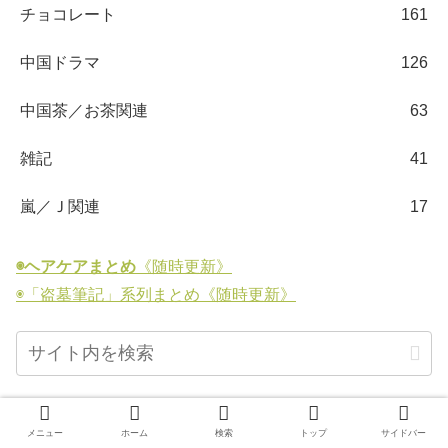
チョコレート
161
中国ドラマ
126
中国茶／お茶関連
63
雑記
41
嵐／Ｊ関連
17
◉ヘアケアまとめ
《随時更新》
◉「盗墓筆記」系列まとめ《随時更新》
最近のコメント
メニュー
ホーム
検索
トップ
サイドバー