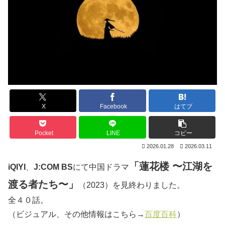
X
Facebook
はてブ
Pocket
LINE
コピー
2026.01.28
2026.03.11
「蓮花楼 〜江湖を
iQIYI
、
J:COM BS
にて中国ドラマ
渡る者たち〜」
（2023）を見終わりました。
全４０話。
（ビジュアル、その他情報はこちら→
百度百科
）