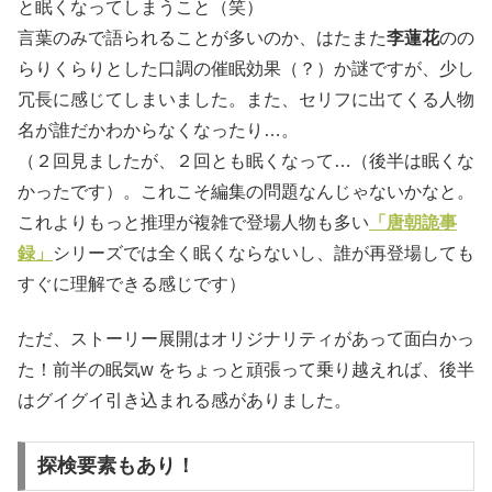
と眠くなってしまうこと（笑）
言葉のみで語られることが多いのか、はたまた
李蓮花
のの
らりくらりとした口調の催眠効果（？）か謎ですが、少し
冗長に感じてしまいました。また、セリフに出てくる人物
名が誰だかわからなくなったり…。
（２回見ましたが、２回とも眠くなって…（後半は眠くな
かったです）。これこそ編集の問題なんじゃないかなと。
これよりもっと推理が複雑で登場人物も多い
「唐朝詭事
録」
シリーズでは全く眠くならないし、誰が再登場しても
すぐに理解できる感じです）
ただ、ストーリー展開はオリジナリティがあって面白かっ
た！前半の眠気w をちょっと頑張って乗り越えれば、後半
はグイグイ引き込まれる感がありました。
探検要素もあり！