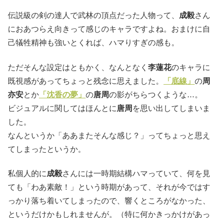
伝説級の剣の達人で武林の頂点だった人物って、
成毅
さん
におあつらえ向きって感じのキャラですよね。おまけに自
己犠牲精神も強いとくれば、ハマりすぎの感も。
ただそんな設定はともかく、なんとなく
李蓮花
のキャラに
既視感があってちょっと残念に思えました。
「底線」
の
周
亦安
とか
「沈香の夢」
の
唐周
の影がちらつくような…。
ビジュアルに関してはほんとに
唐周
を思い出してしまいま
した。
なんというか「ああまたそんな感じ？」ってちょっと思え
てしまったというか。
私個人的に
成毅
さんには一時期結構ハマっていて、何を見
ても「わあ素敵！」という時期があって、それが今ではす
っかり落ち着いてしまったので、響くところがなかった、
というだけかもしれませんが。（特に何かきっかけがあっ