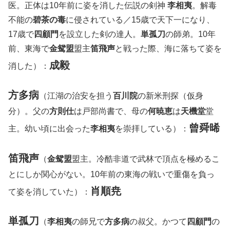
医。正体は10年前に姿を消した伝説の剣神
李相夷
。解毒
不能の
碧茶の毒
に侵されている／15歳で天下一になり、
17歳で
四顧門
を設立した剣の達人。
単孤刀
の師弟。10年
前、東海で
金鸳盟
盟主
笛飛声
と戦った際、海に落ちて姿を
成毅
消した）：
方多病
（江湖の治安を担う
百川院
の新米刑探（仮身
分）。父の
方則仕
は戸部尚書で、母の
何暁恵
は
天機堂
堂
曾舜晞
主。幼い頃に出会った
李相夷
を崇拝している）：
笛飛声
（
金鸳盟
盟主。冷酷非道で武林で頂点を極めるこ
とにしか関心がない。10年前の東海の戦いで重傷を負っ
肖順尭
て姿を消していた）：
単孤刀
（
李相夷
の師兄で
方多病
の叔父。かつて
四顧門
の