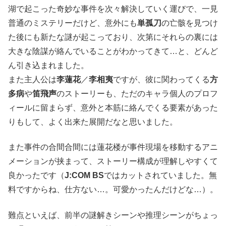
湖で起こった奇妙な事件を次々解決していく運びで、一見
普通のミステリーだけど、意外にも
単孤刀
の亡骸を見つけ
た後にも新たな謎が起こっており、次第にそれらの裏には
大きな陰謀が絡んでいることがわかってきて…と、どんど
ん引き込まれました。
また主人公は
李蓮花
／
李相夷
ですが、彼に関わってくる
方
多病
や
笛飛声
のストーリーも、ただのキャラ個人のプロフ
ィールに留まらず、意外と本筋に絡んでくる要素があった
りもして、よく出来た展開だなと思いました。
また事件の合間合間には蓮花楼が事件現場を移動するアニ
メーションが挟まって、ストーリー構成が理解しやすくて
良かったです（
J:COM BS
ではカットされていました。無
料ですからね、仕方ない…。可愛かったんだけどな…）。
難点といえば、前半の謎解きシーンや推理シーンがちょっ