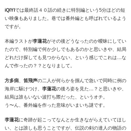
iQIYI
では最終話４０話の続きに特別編という5分ほどの短
い映像もありました。巷では番外編とも呼ばれているよう
ですが。
本編ラストが
李蓮花
がその後どうなったのか曖昧にしてい
たので、特別編で何か少しでもあるのかと思いきや、結局
どれだけ探しても見つからない、という感じでこれは…な
んで作ったの？？となりまして。
方多病
、
笛飛声
の二人が何らかを掴んで急いで同時に例の
海岸に駆けつけ、
李蓮花
の後ろ姿を見た…？と思いきや、
結局は誰もいない波打ち際だった、というオチ。
う〜ん、番外編を作った意味がいまいち謎です。
李蓮花
に奇跡が起こってなんとか生きながらえていてほし
い、とは誰しも思うことですが、伝説の剣の達人の物語の