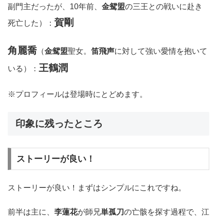
副門主だったが、10年前、
金鸳盟
の三王との戦いに赴き
賀剛
死亡した）：
角麗喬
（
金鸳盟
聖女。
笛飛声
に対して強い愛情を抱いて
王鶴潤
いる）：
※プロフィールは登場時にとどめます。
印象に残ったところ
ストーリーが良い！
ストーリーが良い！まずはシンプルにこれですね。
前半は主に、
李蓮花
が師兄
単孤刀
の亡骸を探す過程で、江