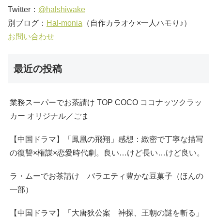
Twitter：
@halshiwake
別ブログ：
Hal-monia
（自作カラオケ×一人ハモり♪）
お問い合わせ
最近の投稿
業務スーパーでお茶請け TOP COCO ココナッツクラッ
カー オリジナル／ごま
【中国ドラマ】「鳳凰の飛翔」感想：緻密で丁寧な描写
の復讐×権謀×恋愛時代劇。良い…けど長い…けど良い。
ラ・ムーでお茶請け バラエティ豊かな豆菓子（ほんの
一部）
【中国ドラマ】「大唐狄公案 神探、王朝の謎を斬る」