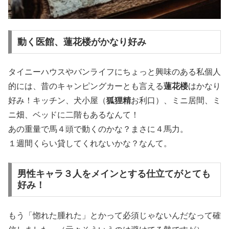
動く医館、蓮花楼がかなり好み
タイニーハウスやバンライフにちょっと興味のある私個人
的には、昔のキャンピングカーとも言える
蓮花楼
はかなり
好み！キッチン、犬小屋（
狐狸精
お利口）、ミニ居間、ミ
ニ畑、ベッドに二階もあるなんて！
あの重量で馬４頭で動くのかな？まさに４馬力。
１週間くらい貸してくれないかな？なんて。
男性キャラ３人をメインとする仕立てがとても
好み！
もう「惚れた腫れた」とかって必須じゃないんだなって確