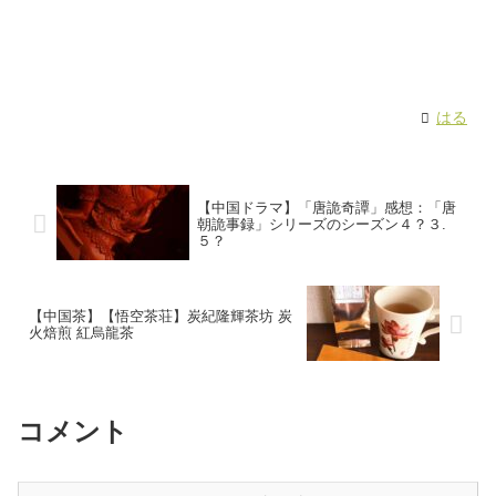
はる
【中国ドラマ】「唐詭奇譚」感想：「唐
朝詭事録」シリーズのシーズン４？３.
５？
【中国茶】【悟空茶荘】炭紀隆輝茶坊 炭
火焙煎 紅烏龍茶
コメント