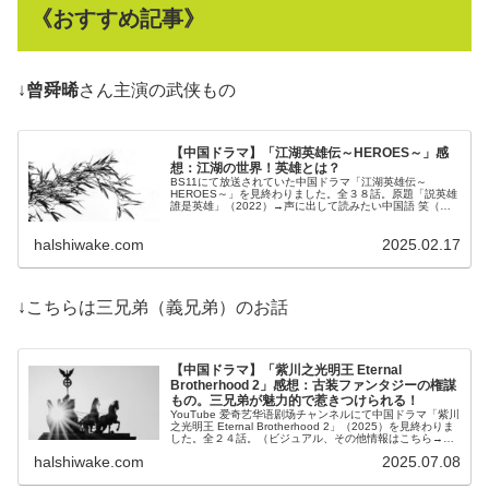
《おすすめ記事》
↓
曾舜晞
さん主演の武侠もの
【中国ドラマ】「江湖英雄伝～HEROES～」感
想：江湖の世界！英雄とは？
BS11にて放送されていた中国ドラマ「江湖英雄伝～
HEROES～」を見終わりました。全３８話。原題「説英雄
誰是英雄」（2022）→声に出して読みたい中国語 笑（ビ
ジュアル・その他情報はこちら→百度百科...
halshiwake.com
2025.02.17
↓こちらは三兄弟（義兄弟）のお話
【中国ドラマ】「紫川之光明王 Eternal
Brotherhood 2」感想：古装ファンタジーの権謀
もの。三兄弟が魅力的で惹きつけられる！
YouTube 爱奇艺华语剧场チャンネルにて中国ドラマ「紫川
之光明王 Eternal Brotherhood 2」（2025）を見終わりま
した。全２４話。（ビジュアル、その他情報はこちら→百
度百科） ...
halshiwake.com
2025.07.08