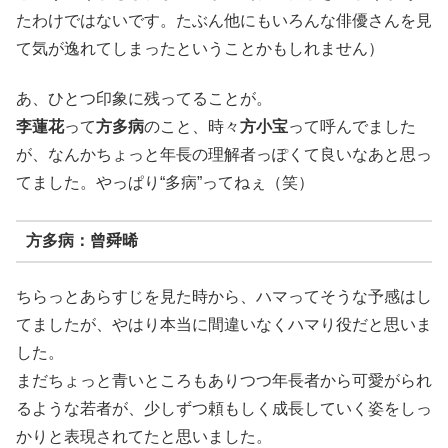
たわけではないです。たぶん他にもいろんな俳優さんを見
て気が逸れてしまったということかもしれません）
あ、ひとつ印象に残ってることが。
李蓮花
って
方多病
のこと、時々
方小宝
って呼んでました
が、なんかちょっと年長の理解者っぽくて良いなあと思っ
てました。やっぱり“多病”ってねぇ（笑）
方多病：曾舜晞
ちらっとあらすじを見た時から、ハマってそうな予感はし
てましたが、やはり本当に間違いなくハマり役だと思いま
した。
まだちょっと青いところもありつつ年長者から可愛がられ
るような若者が、少しずつ頼もしく成長していく姿をしっ
かりと表現されてたと思いました。