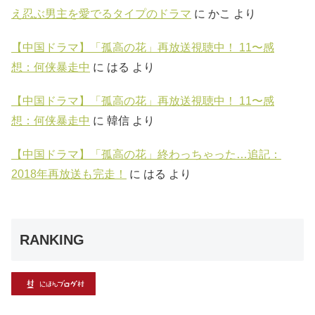
え忍ぶ男主を愛でるタイプのドラマ
に
かこ
より
【中国ドラマ】「孤高の花」再放送視聴中！ 11〜感
想：何侠暴走中
に
はる
より
【中国ドラマ】「孤高の花」再放送視聴中！ 11〜感
想：何侠暴走中
に
韓信
より
【中国ドラマ】「孤高の花」終わっちゃった…追記：
2018年再放送も完走！
に
はる
より
RANKING