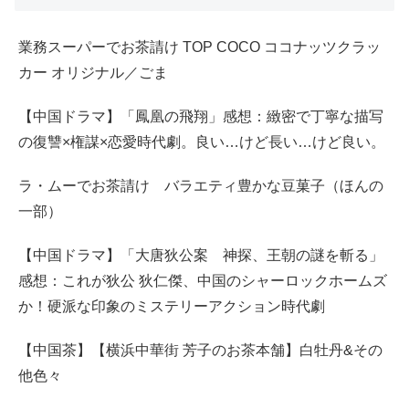
業務スーパーでお茶請け TOP COCO ココナッツクラッ
カー オリジナル／ごま
【中国ドラマ】「鳳凰の飛翔」感想：緻密で丁寧な描写
の復讐×権謀×恋愛時代劇。良い…けど長い…けど良い。
ラ・ムーでお茶請け バラエティ豊かな豆菓子（ほんの
一部）
【中国ドラマ】「大唐狄公案 神探、王朝の謎を斬る」
感想：これが狄公 狄仁傑、中国のシャーロックホームズ
か！硬派な印象のミステリーアクション時代劇
【中国茶】【横浜中華街 芳子のお茶本舗】白牡丹&その
他色々