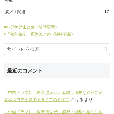
嵐／Ｊ関連
17
◉ヘアケアまとめ
《随時更新》
◉「盗墓筆記」系列まとめ《随時更新》
最近のコメント
【中国ドラマ】「長安 賢后伝」感想：過酷な運命に耐
え忍ぶ男主を愛でるタイプのドラマ
に
はる
より
【中国ドラマ】「長安 賢后伝」感想：過酷な運命に耐