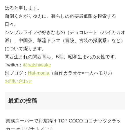
はると申します。
面倒くさがりゆえに、暮らしの必要最低限を模索する
日々。
シンプルライフや好きなもの（チョコレート（ハイカカオ
派）、中国茶、華流ドラマ（冒険、古装の探案系）など）
について綴ります。
関西生まれの関西育ち、B型、昭和生まれの女性です。
Twitter：
@halshiwake
別ブログ：
Hal-monia
（自作カラオケ×一人ハモり♪）
お問い合わせ
最近の投稿
業務スーパーでお茶請け TOP COCO ココナッツクラッ
カー オリジナル／ごま