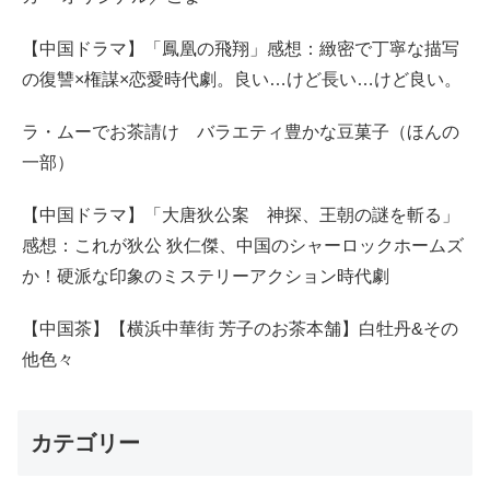
【中国ドラマ】「鳳凰の飛翔」感想：緻密で丁寧な描写
の復讐×権謀×恋愛時代劇。良い…けど長い…けど良い。
ラ・ムーでお茶請け バラエティ豊かな豆菓子（ほんの
一部）
【中国ドラマ】「大唐狄公案 神探、王朝の謎を斬る」
感想：これが狄公 狄仁傑、中国のシャーロックホームズ
か！硬派な印象のミステリーアクション時代劇
【中国茶】【横浜中華街 芳子のお茶本舗】白牡丹&その
他色々
カテゴリー