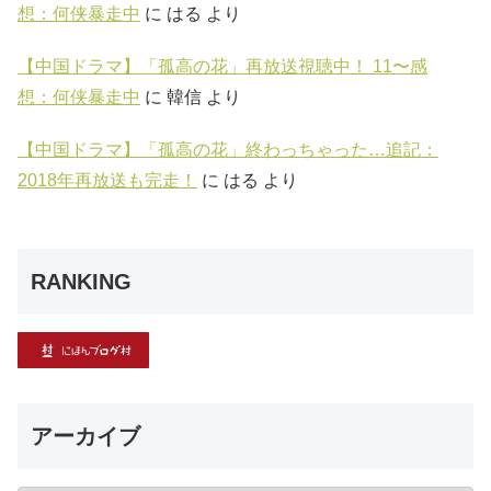
想：何侠暴走中
に
はる
より
【中国ドラマ】「孤高の花」再放送視聴中！ 11〜感
想：何侠暴走中
に
韓信
より
【中国ドラマ】「孤高の花」終わっちゃった…追記：
2018年再放送も完走！
に
はる
より
RANKING
アーカイブ