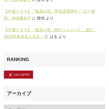
【中国ドラマ】「孤高の花」再放送視聴中！ 11〜感
想：何侠暴走中
に
韓信
より
【中国ドラマ】「孤高の花」終わっちゃった…追記：
2018年再放送も完走！
に
はる
より
RANKING
アーカイブ