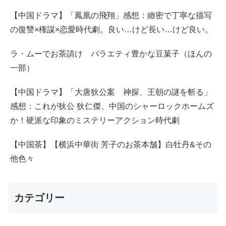
【中国ドラマ】「鳳凰の飛翔」感想：緻密で丁寧な描写
の復讐×権謀×恋愛時代劇。良い…けど長い…けど良い。
ラ・ムーでお茶請け バラエティ豊かな豆菓子（ほんの
一部）
【中国ドラマ】「大唐狄公案 神探、王朝の謎を斬る」
感想：これが狄公 狄仁傑、中国のシャーロックホームズ
か！硬派な印象のミステリーアクション時代劇
【中国茶】【横浜中華街 芳子のお茶本舗】白牡丹&その
他色々
カテゴリー