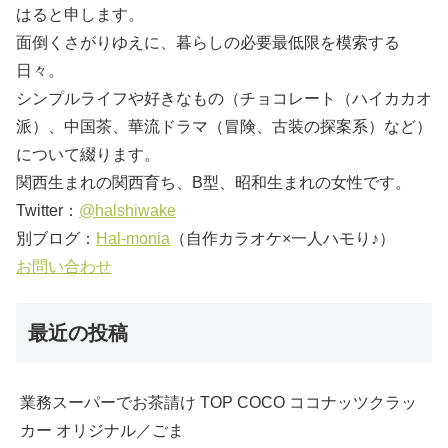
はると申します。
面倒くさがりゆえに、暮らしの必要最低限を模索する
日々。
シンプルライフや好きなもの（チョコレート（ハイカカオ
派）、中国茶、華流ドラマ（冒険、古装の探案系）など）
について綴ります。
関西生まれの関西育ち、B型、昭和生まれの女性です。
Twitter：
@halshiwake
別ブログ：
Hal-monia
（自作カラオケ×一人ハモり♪）
お問い合わせ
最近の投稿
業務スーパーでお茶請け TOP COCO ココナッツクラッ
カー オリジナル／ごま