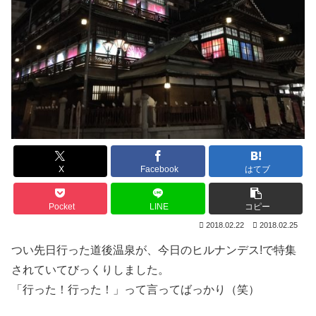
X
Facebook
はてブ
Pocket
LINE
コピー
2018.02.22
2018.02.25
つい先日行った道後温泉が、今日のヒルナンデス!で特集
されていてびっくりしました。
「行った！行った！」って言ってばっかり（笑）