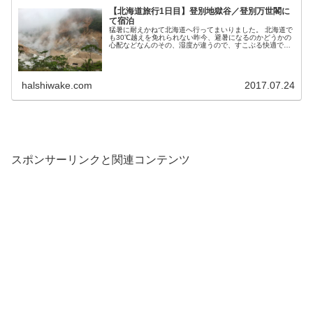
【北海道旅行1日目】登別地獄谷／登別万世閣に
て宿泊
猛暑に耐えかねて北海道へ行ってまいりました。 北海道で
も30℃越えを免れられない昨今、避暑になるのかどうかの
心配などなんのその、湿度が違うので、すこぶる快適でし
た。 多少暑くても、関西に比べたら随分マ...
halshiwake.com
2017.07.24
スポンサーリンクと関連コンテンツ