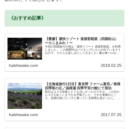
《おすすめ記事》
【愛媛】湯快リゾート 道後彩朝楽（四国松山）
〜カニまみれ！〜
今回の四国旅行の宿は「湯快リゾート 道後彩朝楽」を利用
しました。 この期間中はバイキングにカニが出ているそう
なので、そちらも楽しみにしてきました♪ 量は食べられな
いんだけど、あると嬉しいのがカニ。 バ...
halshiwake.com
2018.02.25
【北海道旅行2日目】富良野 ファーム富田／美瑛
四季彩の丘／温根湯 四季平安の館にて宿泊
前日は２５℃前後ととても涼しかったのですが、この日か
ら３０℃近くにまでなる予報でした。ですが実際のとこ
ろ、空調の効いたバスに乗っている時間も長かったし、バ
スを降りても、湿度が低くカラッとしている為、暑...
halshiwake.com
2017.07.25