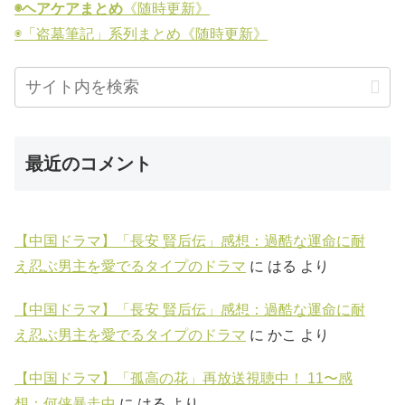
◉ヘアケアまとめ
《随時更新》
◉「盗墓筆記」系列まとめ《随時更新》
最近のコメント
【中国ドラマ】「長安 賢后伝」感想：過酷な運命に耐
え忍ぶ男主を愛でるタイプのドラマ
に
はる
より
【中国ドラマ】「長安 賢后伝」感想：過酷な運命に耐
え忍ぶ男主を愛でるタイプのドラマ
に
かこ
より
【中国ドラマ】「孤高の花」再放送視聴中！ 11〜感
想：何侠暴走中
に
はる
より