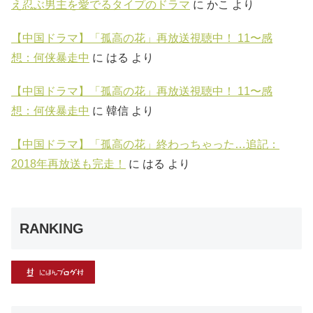
え忍ぶ男主を愛でるタイプのドラマ
に
かこ
より
【中国ドラマ】「孤高の花」再放送視聴中！ 11〜感
想：何侠暴走中
に
はる
より
【中国ドラマ】「孤高の花」再放送視聴中！ 11〜感
想：何侠暴走中
に
韓信
より
【中国ドラマ】「孤高の花」終わっちゃった…追記：
2018年再放送も完走！
に
はる
より
RANKING