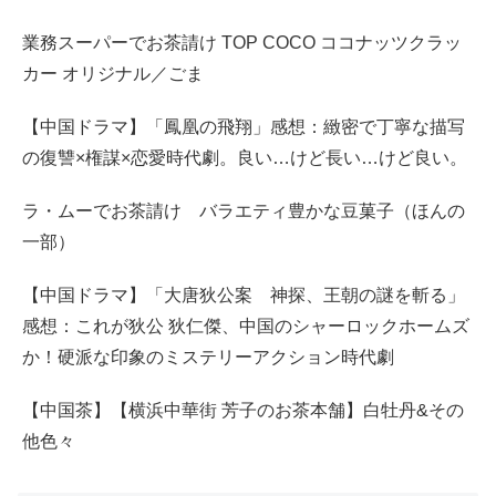
業務スーパーでお茶請け TOP COCO ココナッツクラッ
カー オリジナル／ごま
【中国ドラマ】「鳳凰の飛翔」感想：緻密で丁寧な描写
の復讐×権謀×恋愛時代劇。良い…けど長い…けど良い。
ラ・ムーでお茶請け バラエティ豊かな豆菓子（ほんの
一部）
【中国ドラマ】「大唐狄公案 神探、王朝の謎を斬る」
感想：これが狄公 狄仁傑、中国のシャーロックホームズ
か！硬派な印象のミステリーアクション時代劇
【中国茶】【横浜中華街 芳子のお茶本舗】白牡丹&その
他色々