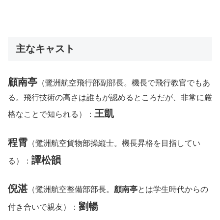
主なキャスト
顧南亭
（鷺洲航空飛行部副部長。機長で飛行教官でもあ
る。飛行技術の高さは誰もが認めるところだが、非常に厳
王凱
格なことで知られる）：
程霄
（鷺洲航空貨物部操縦士。機長昇格を目指してい
譚松韻
る）：
倪湛
（鷺洲航空整備部部長。
顧南亭
とは学生時代からの
劉暢
付き合いで親友）：