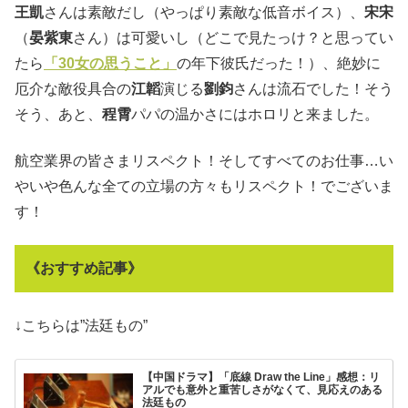
王凱
さんは素敵だし（やっぱり素敵な低音ボイス）、
宋宋
（
晏紫東
さん）は可愛いし（どこで見たっけ？と思ってい
たら
「30女の思うこと」
の年下彼氏だった！）、絶妙に
厄介な敵役具合の
江韜
演じる
劉鈞
さんは流石でした！そう
そう、あと、
程霄
パパの温かさにはホロリと来ました。
航空業界の皆さまリスペクト！そしてすべてのお仕事…い
やいや色んな全ての立場の方々もリスペクト！でございま
す！
《おすすめ記事》
↓こちらは”法廷もの”
【中国ドラマ】「底線 Draw the Line」感想：リ
アルでも意外と重苦しさがなくて、見応えのある
法廷もの