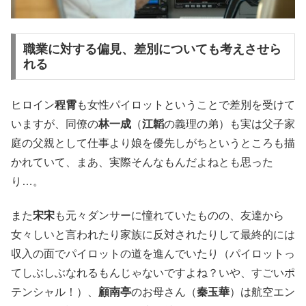
職業に対する偏見、差別についても考えさせら
れる
ヒロイン
程霄
も女性パイロットということで差別を受けて
いますが、同僚の
林一成
（
江韜
の義理の弟）も実は父子家
庭の父親として仕事より娘を優先しがちというところも描
かれていて、まあ、実際そんなもんだよねとも思った
り…。
また
宋宋
も元々ダンサーに憧れていたものの、友達から
女々しいと言われたり家族に反対されたりして最終的には
収入の面でパイロットの道を進んでいたり（パイロットっ
てしぶしぶなれるもんじゃないですよね？いや、すごいポ
テンシャル！）、
顧南亭
のお母さん（
秦玉華
）は航空エン