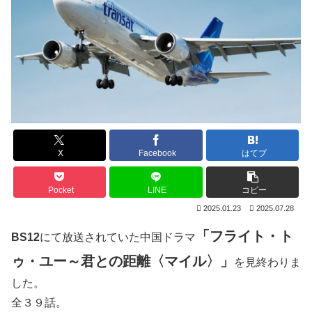
X
Facebook
はてブ
Pocket
LINE
コピー
2025.01.23
2025.07.28
「フライト・ト
BS12
にて放送されていた中国ドラマ
ゥ・ユー～君との距離〈マイル〉」
を見終わりま
した。
全３９話。