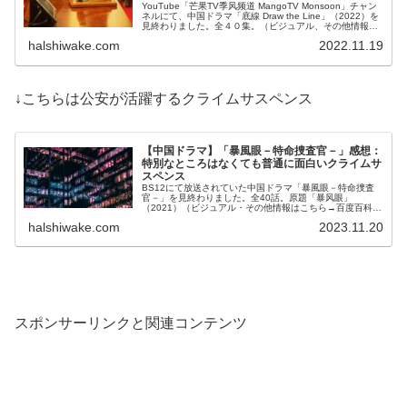
YouTube「芒果TV季风频道 MangoTV Monsoon」チャン
ネルにて、中国ドラマ「底線 Draw the Line」（2022）を
見終わりました。全４０集。（ビジュアル、その他情報は
こちら...
halshiwake.com
2022.11.19
↓こちらは公安が活躍するクライムサスペンス
【中国ドラマ】「暴風眼－特命捜査官－」感想：
特別なところはなくても普通に面白いクライムサ
スペンス
BS12にて放送されていた中国ドラマ「暴風眼－特命捜査
官－」を見終わりました。全40話。原題「暴风眼」
（2021）（ビジュアル・その他情報はこちら→百度百科）
国際的犯罪組織を相手に国安局捜査官が緻密...
halshiwake.com
2023.11.20
スポンサーリンクと関連コンテンツ