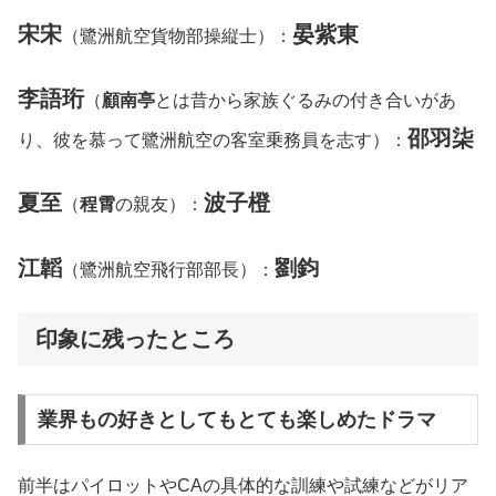
宋宋
晏紫東
（鷺洲航空貨物部操縦士）：
李語珩
（
顧南亭
とは昔から家族ぐるみの付き合いがあ
邵羽柒
り、彼を慕って鷺洲航空の客室乗務員を志す）：
夏至
波子橙
（
程霄
の親友）：
江韜
劉鈞
（鷺洲航空飛行部部長）：
印象に残ったところ
業界もの好きとしてもとても楽しめたドラマ
前半はパイロットやCAの具体的な訓練や試練などがリア