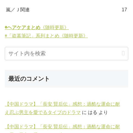
嵐／Ｊ関連
17
◉ヘアケアまとめ
《随時更新》
◉「盗墓筆記」系列まとめ《随時更新》
最近のコメント
【中国ドラマ】「長安 賢后伝」感想：過酷な運命に耐
え忍ぶ男主を愛でるタイプのドラマ
に
はる
より
【中国ドラマ】「長安 賢后伝」感想：過酷な運命に耐