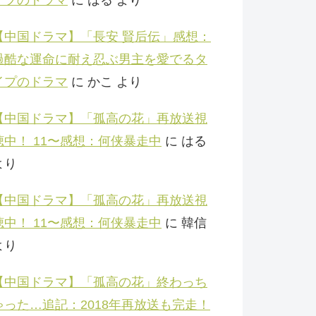
【中国ドラマ】「長安 賢后伝」感想：
過酷な運命に耐え忍ぶ男主を愛でるタ
イプのドラマ
に
かこ
より
【中国ドラマ】「孤高の花」再放送視
聴中！ 11〜感想：何侠暴走中
に
はる
より
【中国ドラマ】「孤高の花」再放送視
聴中！ 11〜感想：何侠暴走中
に
韓信
より
【中国ドラマ】「孤高の花」終わっち
ゃった…追記：2018年再放送も完走！