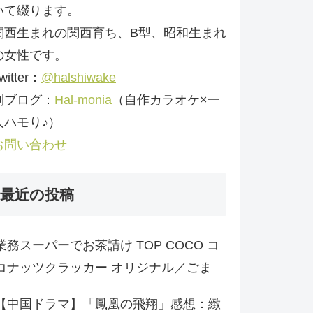
いて綴ります。
関西生まれの関西育ち、B型、昭和生まれ
の女性です。
witter：
@halshiwake
別ブログ：
Hal-monia
（自作カラオケ×一
人ハモり♪）
お問い合わせ
最近の投稿
業務スーパーでお茶請け TOP COCO コ
コナッツクラッカー オリジナル／ごま
【中国ドラマ】「鳳凰の飛翔」感想：緻