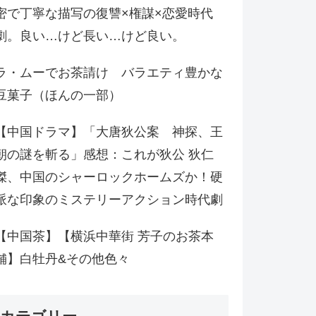
密で丁寧な描写の復讐×権謀×恋愛時代
劇。良い…けど長い…けど良い。
ラ・ムーでお茶請け バラエティ豊かな
豆菓子（ほんの一部）
【中国ドラマ】「大唐狄公案 神探、王
朝の謎を斬る」感想：これが狄公 狄仁
傑、中国のシャーロックホームズか！硬
派な印象のミステリーアクション時代劇
【中国茶】【横浜中華街 芳子のお茶本
舗】白牡丹&その他色々