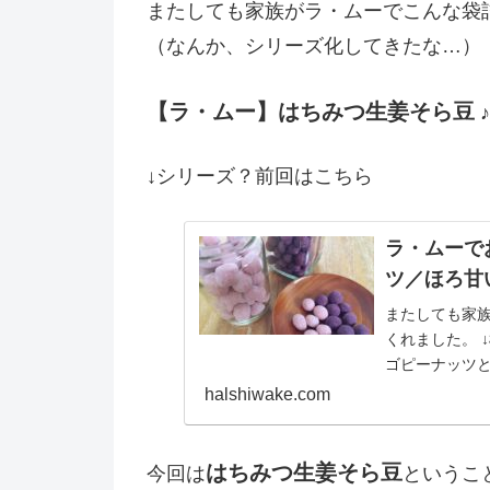
またしても家族がラ・ムーでこんな袋
（なんか、シリーズ化してきたな…）
【ラ・ムー】はちみつ生姜そら豆
♪
↓シリーズ？前回はこちら
ラ・ムーで
ツ／ほろ甘
またしても家
くれました。 
ゴピーナッツと
ージョンがあって
halshiwake.com
はちみつ生姜そら豆
今回は
というこ