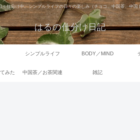
日々仕分け中。シンプルライフの日々の楽しみ（チョコ、中国茶、中国
はるの仕分け日記
シンプルライフ
BODY／MIND
てみた
中国茶／お茶関連
雑記