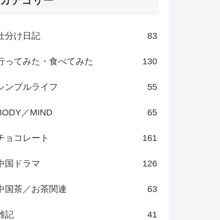
カテゴリー
仕分け日記
83
行ってみた・食べてみた
130
シンプルライフ
55
BODY／MIND
65
チョコレート
161
中国ドラマ
126
中国茶／お茶関連
63
雑記
41