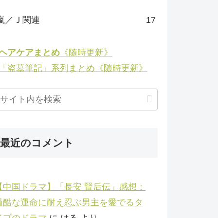
嵐／Ｊ関連
17
◉ヘアケアまとめ
《随時更新》
◉「盗墓筆記」系列まとめ《随時更新》
最近のコメント
【中国ドラマ】「長安 賢后伝」感想：
過酷な運命に耐え忍ぶ男主を愛でるタ
イプのドラマ
に
はる
より