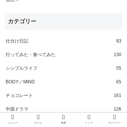
カテゴリー
仕分け日記
83
行ってみた・食べてみた
130
シンプルライフ
55
BODY／MIND
65
チョコレート
161
中国ドラマ
126
中国茶／お茶関連
63
メニュー
ホーム
検索
トップ
サイドバー