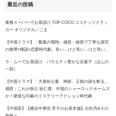
最近の投稿
業務スーパーでお茶請け TOP COCO ココナッツクラッ
カー オリジナル／ごま
【中国ドラマ】「鳳凰の飛翔」感想：緻密で丁寧な描写
の復讐×権謀×恋愛時代劇。良い…けど長い…けど良い。
ラ・ムーでお茶請け バラエティ豊かな豆菓子（ほんの
一部）
【中国ドラマ】「大唐狄公案 神探、王朝の謎を斬る」
感想：これが狄公 狄仁傑、中国のシャーロックホームズ
か！硬派な印象のミステリーアクション時代劇
【中国茶】【横浜中華街 芳子のお茶本舗】白牡丹&その
他色々