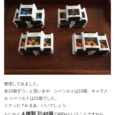
整理してみました。
各12個ずつ…と思いきや、シーソルトは13個、キャラメ
ル シーソルトは11個でした。
ミスった？w まあ、いいでしょう。
４種類 計48個
とにかく
で480gということですから、