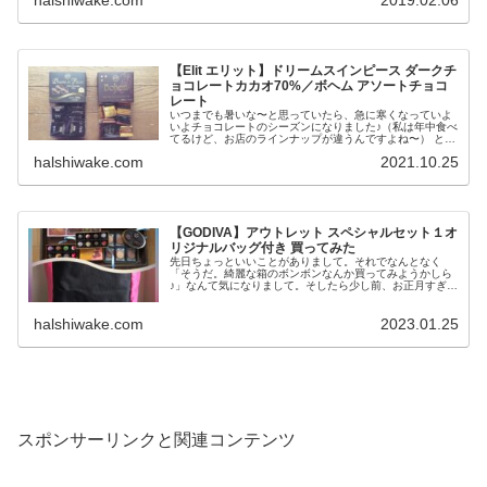
halshiwake.com
2019.02.06
【Elit エリット】ドリームスインピース ダークチ
ョコレートカカオ70%／ボヘム アソートチョコ
レート
いつまでも暑いな〜と思っていたら、急に寒くなっていよ
いよチョコレートのシーズンになりました♪（私は年中食べ
てるけど、お店のラインナップが違うんですよね〜） とい
うことで、またまた久しぶりに西友に行きま...
halshiwake.com
2021.10.25
【GODIVA】アウトレット スペシャルセット１オ
リジナルバッグ付き 買ってみた
先日ちょっといいことがありまして。それでなんとなく
「そうだ。綺麗な箱のボンボンなんか買ってみようかしら
♪」なんて気になりまして。そしたら少し前、お正月すぎに
見かけたアウトレットのGODIVAのすごくお...
halshiwake.com
2023.01.25
スポンサーリンクと関連コンテンツ