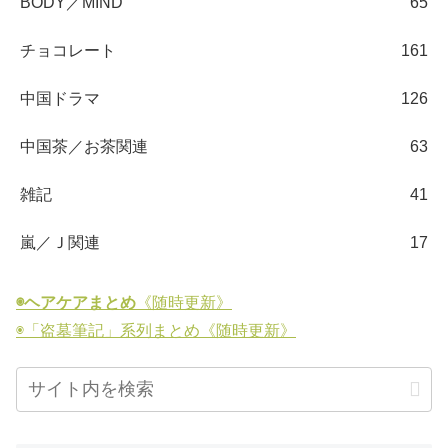
BODY／MIND
65
チョコレート
161
中国ドラマ
126
中国茶／お茶関連
63
雑記
41
嵐／Ｊ関連
17
◉ヘアケアまとめ
《随時更新》
◉「盗墓筆記」系列まとめ《随時更新》