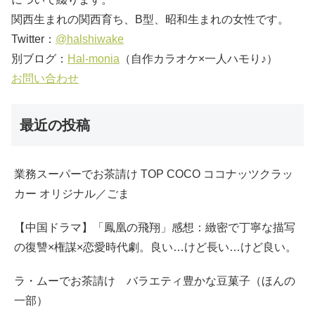
関西生まれの関西育ち、B型、昭和生まれの女性です。
Twitter：
@halshiwake
別ブログ：
Hal-monia
（自作カラオケ×一人ハモり♪）
お問い合わせ
最近の投稿
業務スーパーでお茶請け TOP COCO ココナッツクラッ
カー オリジナル／ごま
【中国ドラマ】「鳳凰の飛翔」感想：緻密で丁寧な描写
の復讐×権謀×恋愛時代劇。良い…けど長い…けど良い。
ラ・ムーでお茶請け バラエティ豊かな豆菓子（ほんの
一部）