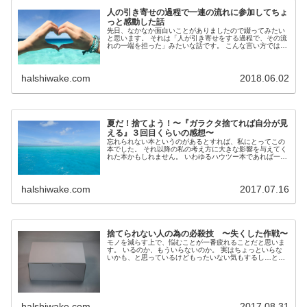
人の引き寄せの過程で一連の流れに参加してちょ
っと感動した話
先日、なかなか面白いことがありましたので綴ってみたい
と思います。 それは「人が引き寄せをする過程で、その流
れの一端を担った」みたいな話です。 こんな言い方ではな
んのこっちゃわからないですね。 具体的に...
halshiwake.com
2018.06.02
夏だ！捨てよう！〜『ガラクタ捨てれば自分が見
える』３回目くらいの感想〜
忘れられない本というのがあるとすれば、私にとってこの
本でした。 それ以降の私の考え方に大きな影響を与えてく
れた本かもしれません。 いわゆるハウツー本であれば一度
読めば気が済むのでしょうが、この本は読め...
halshiwake.com
2017.07.16
捨てられない人の為の必殺技 〜失くした作戦〜
モノを減らす上で、悩むことが一番疲れることだと思いま
す。 いるのか、もういらないのか。 実はちょっといらな
いかも、と思っているけどもったいない気もするし…と
か。 私がよく「あれ捨てた、これ捨てた」なん...
halshiwake.com
2017.08.31