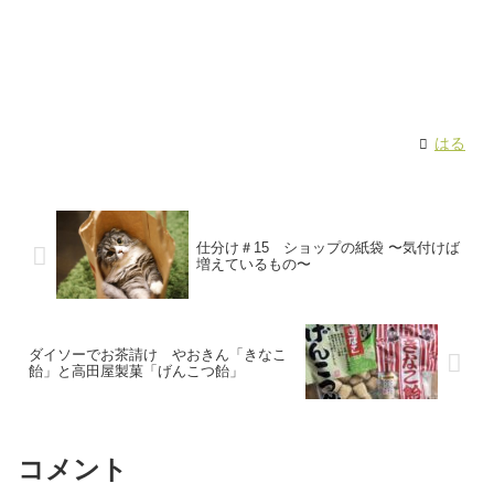
はる
仕分け＃15 ショップの紙袋 〜気付けば
増えているもの〜
ダイソーでお茶請け やおきん「きなこ
飴」と高田屋製菓「げんこつ飴」
コメント