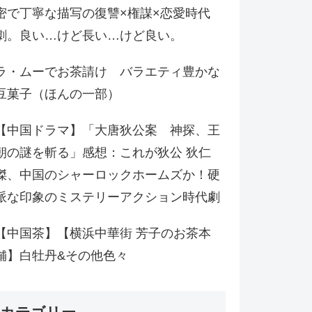
密で丁寧な描写の復讐×権謀×恋愛時代
劇。良い…けど長い…けど良い。
ラ・ムーでお茶請け バラエティ豊かな
豆菓子（ほんの一部）
【中国ドラマ】「大唐狄公案 神探、王
朝の謎を斬る」感想：これが狄公 狄仁
傑、中国のシャーロックホームズか！硬
派な印象のミステリーアクション時代劇
【中国茶】【横浜中華街 芳子のお茶本
舗】白牡丹&その他色々