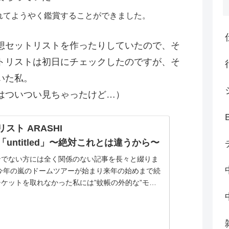
れてようやく鑑賞することができました。
想セットリストを作ったりしていたので、そ
トリストは初日にチェックしたのですが、そ
いた私。
はついつい見ちゃったけど…）
スト ARASHI
R「untitled」〜絶対これとは違うから〜
ンでない方には全く関係のない記事を長々と綴りま
ぐ今年の嵐のドームツアーが始まり来年の始めまで続
ケットを取れなかった私には”蚊帳の外的な”モヤ
まるわ...