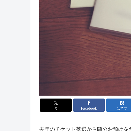
X
Facebook
はてブ
去年のチケット落選から随分お預けを