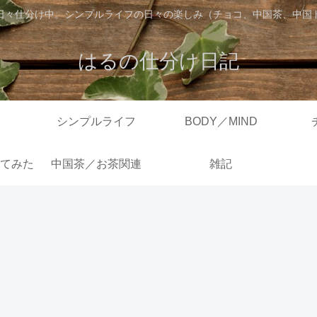
日々仕分け中。シンプルライフの日々の楽しみ（チョコ、中国茶、中国
はるの仕分け日記
シンプルライフ
BODY／MIND
てみた
中国茶／お茶関連
雑記