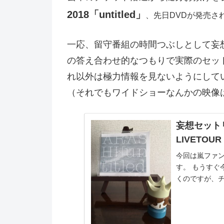
2018「untitled」
、先日DVDが発売さ
一応、留守番組の時間つぶしとして妄
の答え合わせ的なつもりで実際のセッ
れ以外は極力情報を見ないようにして
（それでもワイドショーなんかの映像
妄想セットリ
LIVETOU
今回は嵐ファ
す。 もうす
くのですが、チ
モヤした日々が始