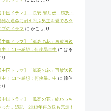
【中国ドラマ】「長安 賢后伝」感想：
過酷な運命に耐え忍ぶ男主を愛でるタ
イプのドラマ
に
かこ
より
【中国ドラマ】「孤高の花」再放送視
聴中！ 11〜感想：何侠暴走中
に
はる
より
【中国ドラマ】「孤高の花」再放送視
聴中！ 11〜感想：何侠暴走中
に
韓信
より
【中国ドラマ】「孤高の花」終わっち
ゃった…追記：2018年再放送も完走！