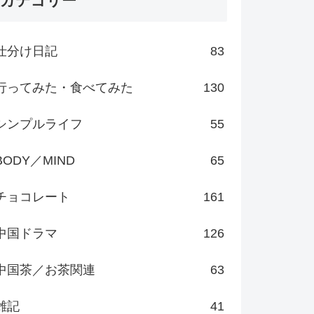
カテゴリー
仕分け日記
83
行ってみた・食べてみた
130
シンプルライフ
55
BODY／MIND
65
チョコレート
161
中国ドラマ
126
中国茶／お茶関連
63
雑記
41