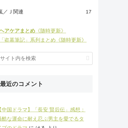
嵐／Ｊ関連
17
◉ヘアケアまとめ
《随時更新》
◉「盗墓筆記」系列まとめ《随時更新》
最近のコメント
【中国ドラマ】「長安 賢后伝」感想：
過酷な運命に耐え忍ぶ男主を愛でるタ
イプのドラマ
に
はる
より