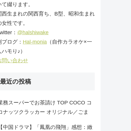
いて綴ります。
関西生まれの関西育ち、B型、昭和生まれ
の女性です。
witter：
@halshiwake
別ブログ：
Hal-monia
（自作カラオケ×一
人ハモり♪）
お問い合わせ
最近の投稿
業務スーパーでお茶請け TOP COCO コ
コナッツクラッカー オリジナル／ごま
【中国ドラマ】「鳳凰の飛翔」感想：緻