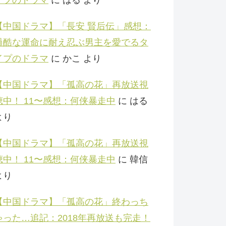
【中国ドラマ】「長安 賢后伝」感想：
過酷な運命に耐え忍ぶ男主を愛でるタ
イプのドラマ
に
かこ
より
【中国ドラマ】「孤高の花」再放送視
聴中！ 11〜感想：何侠暴走中
に
はる
より
【中国ドラマ】「孤高の花」再放送視
聴中！ 11〜感想：何侠暴走中
に
韓信
より
【中国ドラマ】「孤高の花」終わっち
ゃった…追記：2018年再放送も完走！