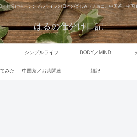
日々仕分け中。シンプルライフの日々の楽しみ（チョコ、中国茶、中国
はるの仕分け日記
シンプルライフ
BODY／MIND
てみた
中国茶／お茶関連
雑記