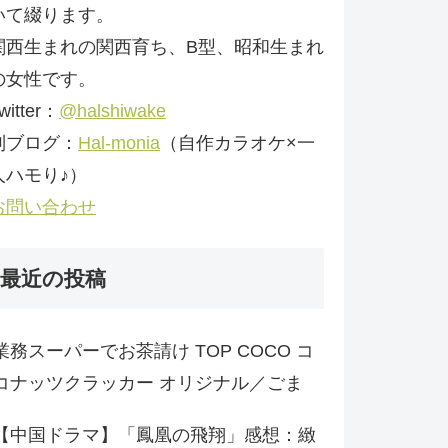
いて綴ります。
関西生まれの関西育ち、B型、昭和生まれ
の女性です。
witter：
@halshiwake
別ブログ：
Hal-monia
（自作カラオケ×一
人ハモり♪）
お問い合わせ
最近の投稿
業務スーパーでお茶請け TOP COCO コ
コナッツクラッカー オリジナル／ごま
【中国ドラマ】「鳳凰の飛翔」感想：緻