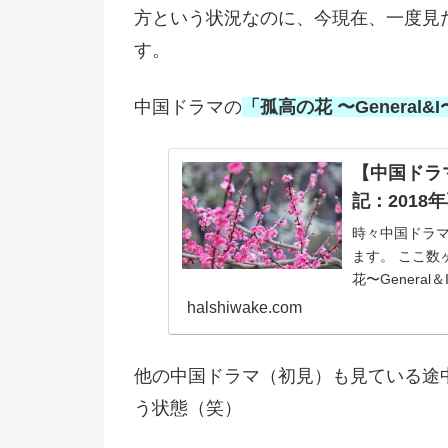
方という状況なのに、今現在、一度見
す。
中国ドラマの
「孤高の花 〜General&
【中国ドラ
記：2018
時々中国ドラ
ます。 ここ数
花〜Gener
迎えました。 ..
halshiwake.com
他の中国ドラマ（初見）も見ている途
う状態（笑）