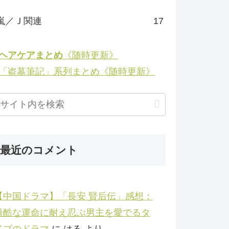
嵐／Ｊ関連
17
◉ヘアケアまとめ
《随時更新》
◉「盗墓筆記」系列まとめ《随時更新》
最近のコメント
【中国ドラマ】「長安 賢后伝」感想：
過酷な運命に耐え忍ぶ男主を愛でるタ
イプのドラマ
に
はる
より