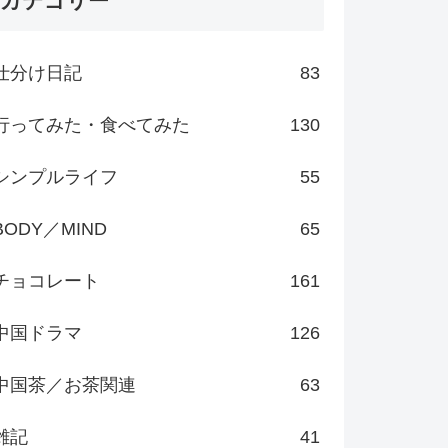
カテゴリー
仕分け日記
83
行ってみた・食べてみた
130
シンプルライフ
55
BODY／MIND
65
チョコレート
161
中国ドラマ
126
中国茶／お茶関連
63
雑記
41