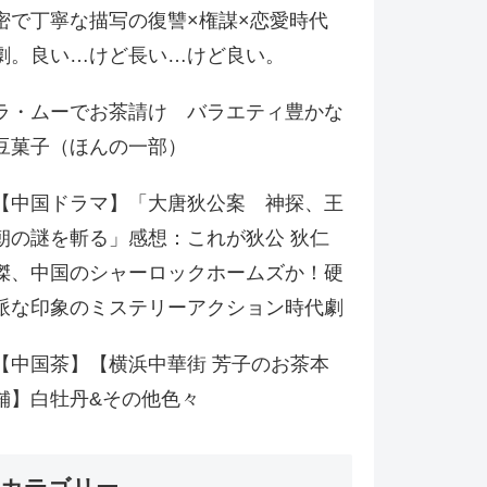
密で丁寧な描写の復讐×権謀×恋愛時代
劇。良い…けど長い…けど良い。
ラ・ムーでお茶請け バラエティ豊かな
豆菓子（ほんの一部）
【中国ドラマ】「大唐狄公案 神探、王
朝の謎を斬る」感想：これが狄公 狄仁
傑、中国のシャーロックホームズか！硬
派な印象のミステリーアクション時代劇
【中国茶】【横浜中華街 芳子のお茶本
舗】白牡丹&その他色々