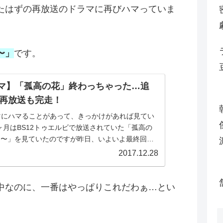
たはずの再放送のドラマに再びハマっていま
I〜」
です。
マ】「孤高の花」終わっちゃった…追
年再放送も完走！
マにハマることがあって、きっかけがあれば見てい
ヶ月はBS12トゥエルビで放送されていた「孤高の
al＆I〜」を見ていたのですが昨日、いよいよ最終回を
.
2017.12.28
中なのに、一番はやっぱりこれだわぁ…とい