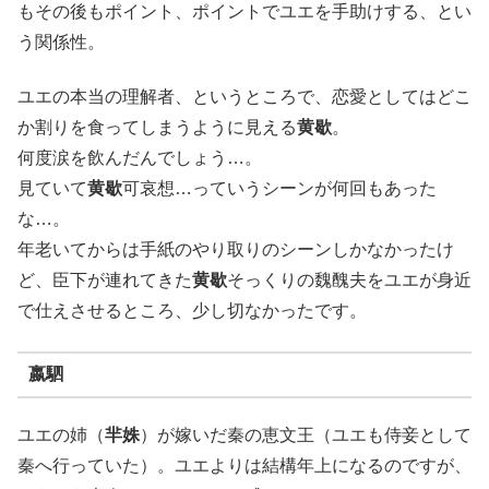
もその後もポイント、ポイントでユエを手助けする、とい
う関係性。
ユエの本当の理解者、というところで、恋愛としてはどこ
か割りを食ってしまうように見える
黄歇
。
何度涙を飲んだんでしょう…。
見ていて
黄歇
可哀想…っていうシーンが何回もあった
な…。
年老いてからは手紙のやり取りのシーンしかなかったけ
ど、臣下が連れてきた
黄歇
そっくりの魏醜夫をユエが身近
で仕えさせるところ、少し切なかったです。
嬴駟
ユエの姉（
羋姝
）が嫁いだ秦の恵文王（ユエも侍妾として
秦へ行っていた）。ユエよりは結構年上になるのですが、