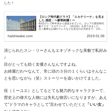
した！
【ロシア時代劇ドラマ】「エカテリーナ」を見ま
した 感想：〜豪華絢爛！〜
BS日テレで昨年末から放送されていた、ロシアの歴史時代
劇ドラマ「エカテリーナ」（全22話）を見てみました。
元々豪華なお城やドレスなどを見るのが大好きで、それが
きっかけだったのですが、ドラマ自体も波乱...
halshiwake.com
2019.01.06
演じられたスン・リーさんもエキゾチックな美貌で私好み
♪
目がとっても効く女優さんなんですよね。
お綺麗だわ〜なんて、常に頭の３分の１くらいはそんなこ
とを思いながら（笑）ストーリーを追いかけてました。
役（ミーユエ）としてもとても魅力的なキャラクターで、
歴史上の偉大な人物には失礼な物言いになりますが、あえ
て”ドラマのキャラとして”言わせていただくと
「いい女」