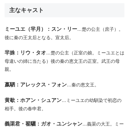
主なキャスト
ミーユエ（羋月）：スン・リー
…楚の公主（庶子）。
後に秦の王太后となる。宣太后。
羋姝：リウ・タオ
…楚の公主（正室の娘。ミーユエとは
母違いの姉に当たる）後の秦の恵文王の正室。武王の母
親。
嬴駟：アレックス・フォン
…秦の恵文王。
黄歇：ホアン・シュアン
…ミーユエの幼馴染で初恋の
相手。後の春申君。
義渠君・翟驪：ガオ・ユンシャン
…義渠の大王。ミー