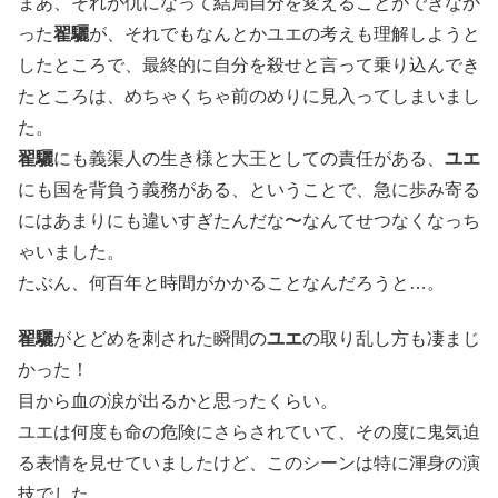
まあ、それが仇になって結局自分を変えることができなか
った
翟驪
が、それでもなんとかユエの考えも理解しようと
したところで、最終的に自分を殺せと言って乗り込んでき
たところは、めちゃくちゃ前のめりに見入ってしまいまし
た。
翟驪
にも義渠人の生き様と大王としての責任がある、
ユエ
にも国を背負う義務がある、ということで、急に歩み寄る
にはあまりにも違いすぎたんだな〜なんてせつなくなっち
ゃいました。
たぶん、何百年と時間がかかることなんだろうと…。
翟驪
がとどめを刺された瞬間の
ユエ
の取り乱し方も凄まじ
かった！
目から血の涙が出るかと思ったくらい。
ユエは何度も命の危険にさらされていて、その度に鬼気迫
る表情を見せていましたけど、このシーンは特に渾身の演
技でした。