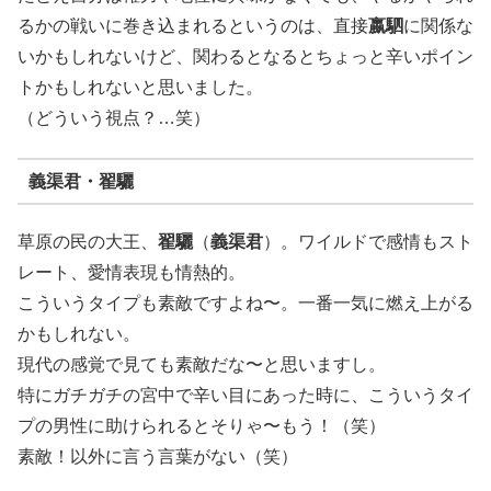
るかの戦いに巻き込まれるというのは、直接
嬴駟
に関係な
いかもしれないけど、関わるとなるとちょっと辛いポイン
トかもしれないと思いました。
（どういう視点？…笑）
義渠君・翟驪
草原の民の大王、
翟驪
（
義渠君
）。ワイルドで感情もスト
レート、愛情表現も情熱的。
こういうタイプも素敵ですよね〜。一番一気に燃え上がる
かもしれない。
現代の感覚で見ても素敵だな〜と思いますし。
特にガチガチの宮中で辛い目にあった時に、こういうタイ
プの男性に助けられるとそりゃ〜もう！（笑）
素敵！以外に言う言葉がない（笑）