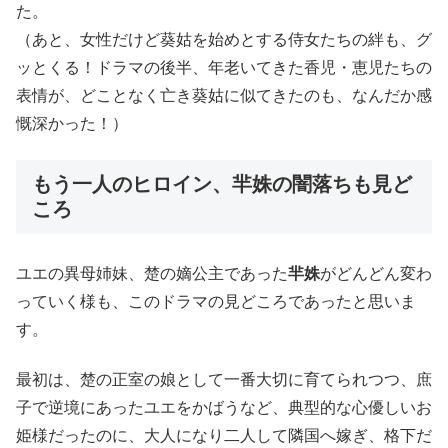
た。
（あと、女性だけど葵姑を始めとする侍女たちの絆も、グ
ッとくる！ドラマの後半、年老いてきた香児・恵児たちの
表情が、どことなく亡き葵姑に似てきたのも、なんだか感
慨深かった！）
もう一人のヒロイン、
羋姝
の闇落ちも見ど
ころ
ユエの異母姉妹、楚の嫡公主であった
羋姝
がどんどん変わ
っていく様も、このドラマの見どころであったと思いま
す。
最初は、楚の正室の娘として一番大切に育てられつつ、庶
子で逆境にあったユエをかばうなど、典型的な心優しいお
姫様だったのに、大人になり二人して隣国へ嫁ぎ、格下だ