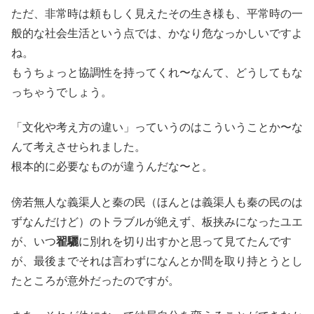
ただ、非常時は頼もしく見えたその生き様も、平常時の一
般的な社会生活という点では、かなり危なっかしいですよ
ね。
もうちょっと協調性を持ってくれ〜なんて、どうしてもな
っちゃうでしょう。
「文化や考え方の違い」っていうのはこういうことか〜な
んて考えさせられました。
根本的に必要なものが違うんだな〜と。
傍若無人な義渠人と秦の民（ほんとは義渠人も秦の民のは
ずなんだけど）のトラブルが絶えず、板挟みになったユエ
が、いつ
翟驪
に別れを切り出すかと思って見てたんです
が、最後までそれは言わずになんとか間を取り持とうとし
たところが意外だったのですが。