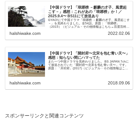
【中国ドラマ】「琅琊榜 －麒麟の才子、風雲起
こす－」感想：これがあの「琅琊榜」か！／
2025.9.4〜 BS11にて放送あり
GYAO!にて中国ドラマ「琅琊榜 －麒麟の才子、風雲起こす
－」を見終わりました。全54話。原題：「琅琊榜」
（2015）（ビジュアル・その他情報はこちら→百度百科）
この作品、随分前から気になりつつ見る...
halshiwake.com
2022.02.06
【中国ドラマ】「開封府〜北宋を包む青い天〜」
感想：知らない間にハマってた
また一つ中国ドラマを見終わりました。 BS JAPAN 7chに
て放送されていた「開封府〜北宋を包む青い天〜」です。
原題：「开封府」(2017)（ビジュアル・その他情報はこち
ら→百度百科） またしても...
halshiwake.com
2018.09.06
スポンサーリンクと関連コンテンツ