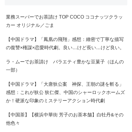
業務スーパーでお茶請け TOP COCO ココナッツクラッ
カー オリジナル／ごま
【中国ドラマ】「鳳凰の飛翔」感想：緻密で丁寧な描写
の復讐×権謀×恋愛時代劇。良い…けど長い…けど良い。
ラ・ムーでお茶請け バラエティ豊かな豆菓子（ほんの
一部）
【中国ドラマ】「大唐狄公案 神探、王朝の謎を斬る」
感想：これが狄公 狄仁傑、中国のシャーロックホームズ
か！硬派な印象のミステリーアクション時代劇
【中国茶】【横浜中華街 芳子のお茶本舗】白牡丹&その
他色々