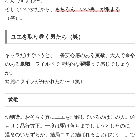
なんですよね〜。
そしていい女だから、
もちろん「いい男」が集まる
（笑）。
ユエを取り巻く男たち（笑）
キャラだけでいうと、一番安心感のある
黄歇
、大人で余裕
のある
嬴駟
、ワイルドで情熱的な
翟驪
って感じでしょう
か。
綺麗にタイプが分かれたな〜（笑）
黄歇
幼馴染。おそらく真にユエを理解しているのはこの人。頭
も良く品行方正。一度は駆け落ちまでしようとしたのに、
運命のいたずらか、結局ユエと結ばれることはなく…。で