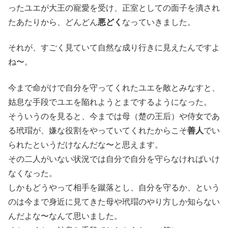
ったユエが大王の寵愛を受け、正室としての面子を潰され
たあたりから、どんどん
悪どく
なっていきました。
それが、すごく見ていて自然な成り行きに見えたんですよ
ね〜。
今まで命がけで自分を守ってくれたユエを敵とみなすと、
姑息な手段でユエを陥れようとまでするようになった。
そういうのを見ると、今までは母（楚の王后）や侍女であ
る玳瑁が、嫌な役割をやっていてくれたからこそ
善人
でい
られたというだけなんだな〜と思えます。
その二人がいない状況では自分で自分を守らなければいけ
なくなった。
しかもどうやって相手を蹴落とし、自分を守るか、という
のは今まで身近に見てきた母や玳瑁のやり方しか知らない
んだよな〜なんて思いました。