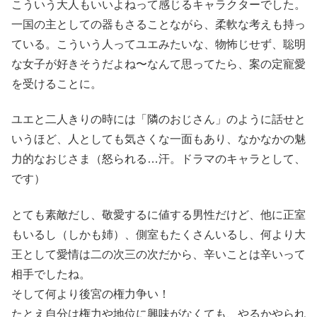
こういう大人もいいよねって感じるキャラクターでした。
一国の主としての器もさることながら、柔軟な考えも持っ
ている。こういう人ってユエみたいな、物怖じせず、聡明
な女子が好きそうだよね〜なんて思ってたら、案の定寵愛
を受けることに。
ユエと二人きりの時には「隣のおじさん」のように話せと
いうほど、人としても気さくな一面もあり、なかなかの魅
力的なおじさま（怒られる…汗。ドラマのキャラとして、
です）
とても素敵だし、敬愛するに値する男性だけど、他に正室
もいるし（しかも姉）、側室もたくさんいるし、何より大
王として愛情は二の次三の次だから、辛いことは辛いって
相手でしたね。
そして何より後宮の権力争い！
たとえ自分は権力や地位に興味がなくても、やるかやられ