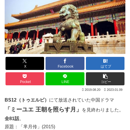
X
Facebook
はてブ
Pocket
LINE
コピー
2019.08.20
2023.01.09
BS12（トゥエルビ）
にて放送されていた中国ドラマ
「ミーユエ 王朝を照らす月」
を見終わりました。
全81話
。
原題：「芈月传」(2015)