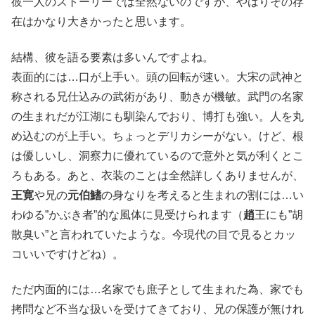
彼一人のストーリーでは全然ないのですが、やはりその存
在はかなり大きかったと思います。
結構、彼を語る要素は多いんですよね。
表面的には…口が上手い。頭の回転が速い。大宋の武神と
称される兄仕込みの武術があり、動きが機敏。武門の名家
の生まれだが江湖にも馴染んでおり、博打も強い。人を丸
め込むのが上手い。ちょっとデリカシーがない。けど、根
は優しいし、洞察力に優れているので意外と気が利くとこ
ろもある。あと、衣装のことは全然詳しくありませんが、
王寛
や兄の
元伯鰭
の身なりを考えると生まれの割には…い
わゆる”かぶき者”的な風体に見受けられます（
趙
王にも”胡
散臭い”と言われていたような。今現代の目で見るとカッ
コいいですけどね）。
ただ内面的には…名家でも庶子として生まれた為、家でも
拷問など不当な扱いを受けてきており、兄の保護が無けれ