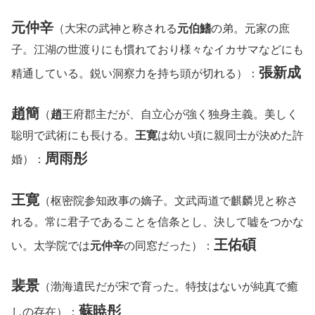
元仲辛
（大宋の武神と称される
元伯鰭
の弟。元家の庶
子。江湖の世渡りにも慣れており様々なイカサマなどにも
張新成
精通している。鋭い洞察力を持ち頭が切れる）：
趙簡
（
趙
王府郡主だが、自立心が強く独身主義。美しく
聡明で武術にも長ける。
王寛
は幼い頃に親同士が決めた許
周雨彤
婚）：
王寛
（枢密院参知政事の嫡子。文武両道で麒麟児と称さ
れる。常に君子であることを信条とし、決して嘘をつかな
王佑碩
い。太学院では
元仲辛
の同窓だった）：
裴景
（渤海遺民だが宋で育った。特技はないが純真で癒
蘇暁彤
しの存在）：