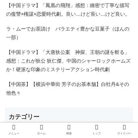
【中国ドラマ】「鳳凰の飛翔」感想：緻密で丁寧な描写
の復讐×権謀×恋愛時代劇。良い…けど長い…けど良い。
ラ・ムーでお茶請け バラエティ豊かな豆菓子（ほんの
一部）
【中国ドラマ】「大唐狄公案 神探、王朝の謎を斬る」
感想：これが狄公 狄仁傑、中国のシャーロックホームズ
か！硬派な印象のミステリーアクション時代劇
【中国茶】【横浜中華街 芳子のお茶本舗】白牡丹&その
他色々
カテゴリー
メニュー
ホーム
検索
トップ
サイドバー