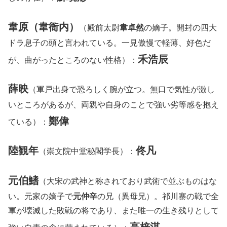
韋原（韋衙内）
（殿前太尉
韋卓然
の嫡子。開封の四大
ドラ息子の頭と言われている。一見傲慢で軽薄、好色だ
禾浩辰
が、曲がったところのない性格）：
薛映
（軍戸出身で恐ろしく腕が立つ。無口で気性が激し
いところがあるが、両親や自身のことで強い劣等感を抱え
鄭偉
ている）：
陸観年
佟凡
（崇文院中堂秘閣学長）：
元伯鰭
（大宋の武神と称されており武術で並ぶものはな
い。元家の嫡子で
元仲辛
の兄（異母兄）。祁川寨の戦で全
軍が壊滅した敗戦の将であり、また唯一の生き残りとして
高梓淇