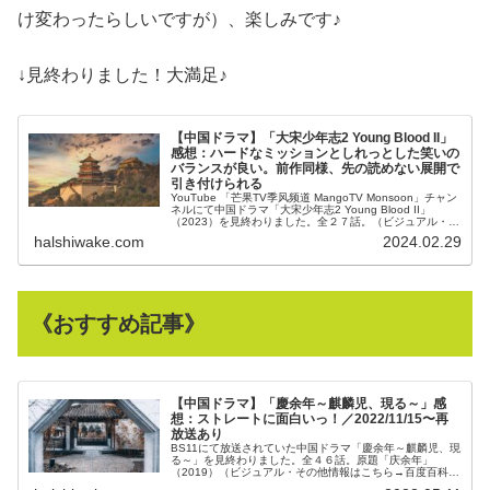
け変わったらしいですが）、楽しみです♪
↓見終わりました！大満足♪
【中国ドラマ】「大宋少年志2 Young Blood II」
感想：ハードなミッションとしれっとした笑いの
バランスが良い。前作同様、先の読めない展開で
引き付けられる
YouTube 「芒果TV季风频道 MangoTV Monsoon」チャン
ネルにて中国ドラマ「大宋少年志2 Young Blood II」
（2023）を見終わりました。全２７話。（ビジュアル・そ
の他情...
halshiwake.com
2024.02.29
《おすすめ記事》
【中国ドラマ】「慶余年～麒麟児、現る～」感
想：ストレートに面白いっ！／2022/11/15〜再
放送あり
BS11にて放送されていた中国ドラマ「慶余年～麒麟児、現
る～」を見終わりました。全４６話。原題「庆余年」
（2019）（ビジュアル・その他情報はこちら→百度百科）
いや〜、面白かった！最終話が近づくにつ...