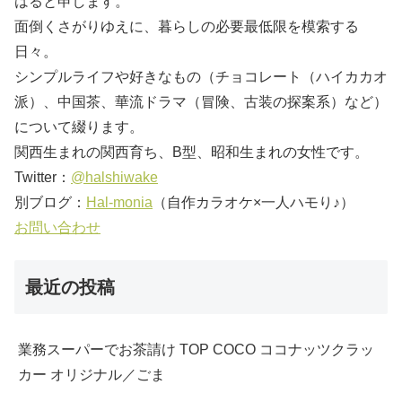
はると申します。
面倒くさがりゆえに、暮らしの必要最低限を模索する
日々。
シンプルライフや好きなもの（チョコレート（ハイカカオ
派）、中国茶、華流ドラマ（冒険、古装の探案系）など）
について綴ります。
関西生まれの関西育ち、B型、昭和生まれの女性です。
Twitter：
@halshiwake
別ブログ：
Hal-monia
（自作カラオケ×一人ハモり♪）
お問い合わせ
最近の投稿
業務スーパーでお茶請け TOP COCO ココナッツクラッ
カー オリジナル／ごま