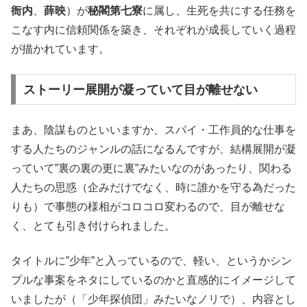
衙内
、
薛映
）が
秘閣第七寮
に属し、生死を共にする任務を
こなす内に信頼関係を築き、それぞれが成長していく過程
が描かれています。
ストーリー展開が凝っていて目が離せない
まあ、陰謀ものといいますか、スパイ・工作員的な仕事を
する人たちのジャンルの話になるんですが、結構展開が凝
っていて”裏の裏の更に裏”みたいなのがあったり、関わる
人たちの思惑（企みだけでなく、時に誰かを守る為だった
りも）で事態の様相がコロコロ変わるので、目が離せな
く、とても引き付けられました。
タイトルに”少年”と入っているので、軽い、というかシン
プルな事案をネタにしているのかと直感的にイメージして
いましたが（「少年探偵団」みたいなノリで）、内容とし