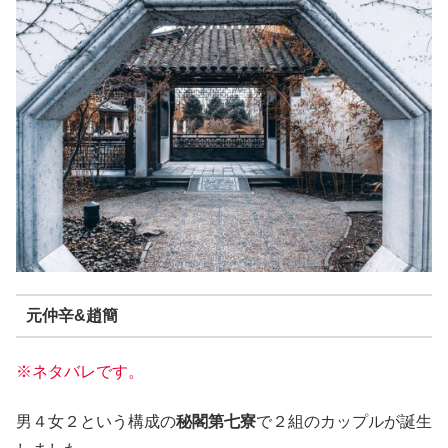
元仲辛&趙簡
※ネタバレです。
男４女２という構成の
秘閣第七寮
で２組のカップルが誕生