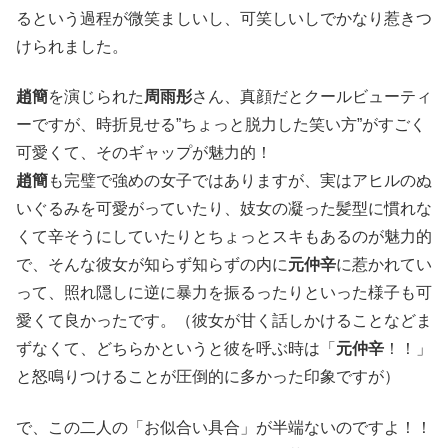
るという過程が微笑ましいし、可笑しいしでかなり惹きつ
けられました。
趙簡
を演じられた
周雨彤
さん、真顔だとクールビューティ
ーですが、時折見せる”ちょっと脱力した笑い方”がすごく
可愛くて、そのギャップが魅力的！
趙簡
も完璧で強めの女子ではありますが、実はアヒルのぬ
いぐるみを可愛がっていたり、妓女の凝った髪型に慣れな
くて辛そうにしていたりとちょっとスキもあるのが魅力的
で、そんな彼女が知らず知らずの内に
元仲辛
に惹かれてい
って、照れ隠しに逆に暴力を振るったりといった様子も可
愛くて良かったです。（彼女が甘く話しかけることなどま
ずなくて、どちらかというと彼を呼ぶ時は「
元仲辛
！！」
と怒鳴りつけることが圧倒的に多かった印象ですが）
で、この二人の「お似合い具合」が半端ないのですよ！！