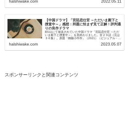
halshiwake.com
2022.05.11
【中国ドラマ】「宮廷恋仕官 ～ただいま殿下と
捜査中～」感想：邦題に怯まず見て正解！評判通
りの良作ドラマ
BS11にて放送されていた中国ドラマ「宮廷恋仕官 ～ただ
いま殿下と捜査中～」を見終わりました。全２９話（元は
３６集）。原題「御賜小仵作」（2021）（ビジュアル・そ
の他情報はこちら→百度百科） 原題の...
halshiwake.com
2023.05.07
スポンサーリンクと関連コンテンツ