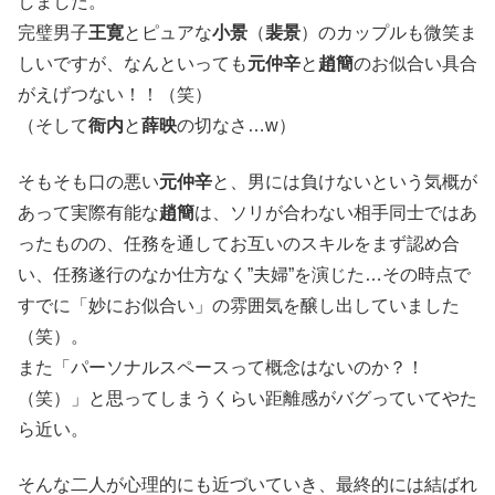
しました。
完璧男子
王寛
とピュアな
小景
（
裴景
）のカップルも微笑ま
しいですが、なんといっても
元仲辛
と
趙簡
のお似合い具合
がえげつない！！（笑）
（そして
衙内
と
薛映
の切なさ…w）
そもそも口の悪い
元仲辛
と、男には負けないという気概が
あって実際有能な
趙簡
は、ソリが合わない相手同士ではあ
ったものの、任務を通してお互いのスキルをまず認め合
い、任務遂行のなか仕方なく”夫婦”を演じた…その時点で
すでに「妙にお似合い」の雰囲気を醸し出していました
（笑）。
また「パーソナルスペースって概念はないのか？！
（笑）」と思ってしまうくらい距離感がバグっていてやた
ら近い。
そんな二人が心理的にも近づいていき、最終的には結ばれ