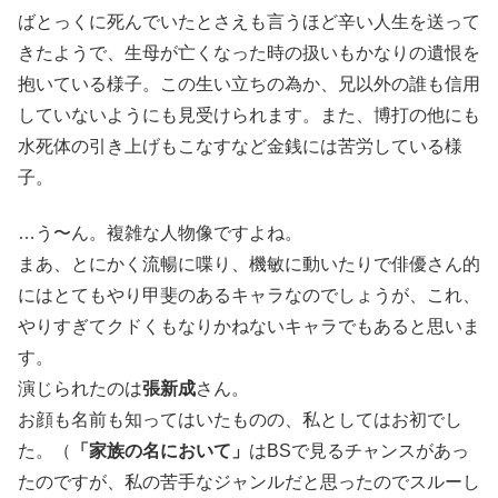
ばとっくに死んでいたとさえも言うほど辛い人生を送って
きたようで、生母が亡くなった時の扱いもかなりの遺恨を
抱いている様子。この生い立ちの為か、兄以外の誰も信用
していないようにも見受けられます。また、博打の他にも
水死体の引き上げもこなすなど金銭には苦労している様
子。
…う〜ん。複雑な人物像ですよね。
まあ、とにかく流暢に喋り、機敏に動いたりで俳優さん的
にはとてもやり甲斐のあるキャラなのでしょうが、これ、
やりすぎてクドくもなりかねないキャラでもあると思いま
す。
演じられたのは
張新成
さん。
お顔も名前も知ってはいたものの、私としてはお初でし
た。（
「家族の名において」
はBSで見るチャンスがあっ
たのですが、私の苦手なジャンルだと思ったのでスルーし