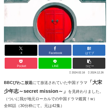
X
Facebook
はてブ
Pocket
LINE
コピー
2024.02.16
2024.12.26
「大宋
BBCびわこ放送
にて放送されていた中国ドラマ
少年志～secret mission～」
を見終わりました。
（ついに我が地元ローカルでの中国ドラマ鑑賞！w）
全80話（30分枠にて。元は42集）