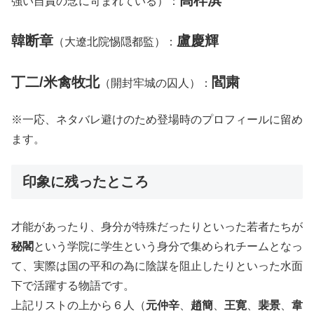
強い自責の念に苛まれている）：
韓断章
盧慶輝
（大遼北院惕隠都監）：
丁二/米禽牧北
閻粛
（開封牢城の囚人）：
※一応、ネタバレ避けのため登場時のプロフィールに留め
ます。
印象に残ったところ
才能があったり、身分が特殊だったりといった若者たちが
秘閣
という学院に学生という身分で集められチームとなっ
て、実際は国の平和の為に陰謀を阻止したりといった水面
下で活躍する物語です。
上記リストの上から６人（
元仲辛
、
趙簡
、
王寛
、
裴景
、
韋