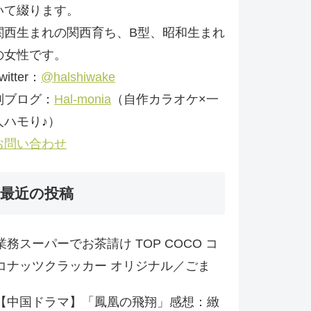
いて綴ります。
関西生まれの関西育ち、B型、昭和生まれ
の女性です。
witter：
@halshiwake
別ブログ：
Hal-monia
（自作カラオケ×一
人ハモり♪）
お問い合わせ
最近の投稿
業務スーパーでお茶請け TOP COCO コ
コナッツクラッカー オリジナル／ごま
【中国ドラマ】「鳳凰の飛翔」感想：緻