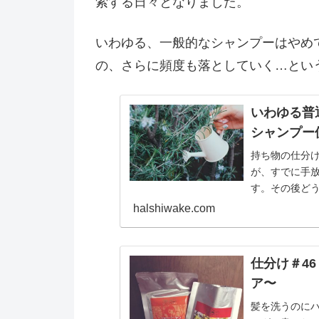
索する日々となりました。
いわゆる、一般的なシャンプーはやめ
の、さらに頻度も落としていく…とい
いわゆる普
シャンプー
持ち物の仕分
が、すでに手
す。その後ど
ンプーをやめて
halshiwake.com
仕分け＃4
ア〜
髪を洗うのに