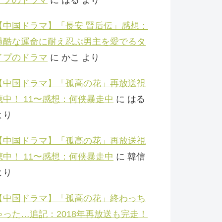
【中国ドラマ】「長安 賢后伝」感想：
過酷な運命に耐え忍ぶ男主を愛でるタ
イプのドラマ
に
かこ
より
【中国ドラマ】「孤高の花」再放送視
聴中！ 11〜感想：何侠暴走中
に
はる
より
【中国ドラマ】「孤高の花」再放送視
聴中！ 11〜感想：何侠暴走中
に
韓信
より
【中国ドラマ】「孤高の花」終わっち
ゃった…追記：2018年再放送も完走！