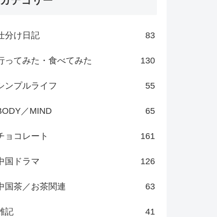
カテゴリー
仕分け日記
83
行ってみた・食べてみた
130
シンプルライフ
55
BODY／MIND
65
チョコレート
161
中国ドラマ
126
中国茶／お茶関連
63
雑記
41