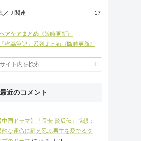
嵐／Ｊ関連
17
◉ヘアケアまとめ
《随時更新》
◉「盗墓筆記」系列まとめ《随時更新》
最近のコメント
【中国ドラマ】「長安 賢后伝」感想：
過酷な運命に耐え忍ぶ男主を愛でるタ
イプのドラマ
に
はる
より