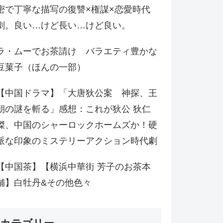
密で丁寧な描写の復讐×権謀×恋愛時代
劇。良い…けど長い…けど良い。
ラ・ムーでお茶請け バラエティ豊かな
豆菓子（ほんの一部）
【中国ドラマ】「大唐狄公案 神探、王
朝の謎を斬る」感想：これが狄公 狄仁
傑、中国のシャーロックホームズか！硬
派な印象のミステリーアクション時代劇
【中国茶】【横浜中華街 芳子のお茶本
舗】白牡丹&その他色々