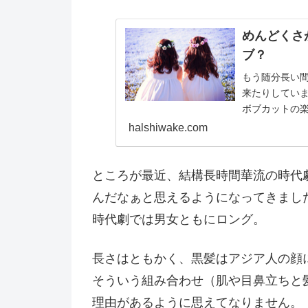
めんどくさ
ブ？
もう随分長い
来たりしてい
ボブカットの楽
が早い（ショート
halshiwake.com
ところが最近、結構長時間華流の時代
んだなぁと思えるようになってきまし
時代劇では男女ともにロング。
長さはともかく、黒髪はアジア人の顔
そういう組み合わせ（肌や目鼻立ちと
理由があるように思えてなりません。