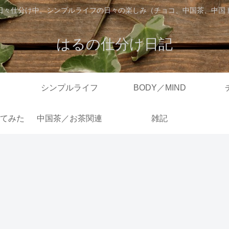
日々仕分け中。シンプルライフの日々の楽しみ（チョコ、中国茶、中国
はるの仕分け日記
シンプルライフ
BODY／MIND
てみた
中国茶／お茶関連
雑記